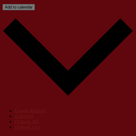
Add to calendar
Google kalender
iCalendar
Outlook 365
Outlook Live