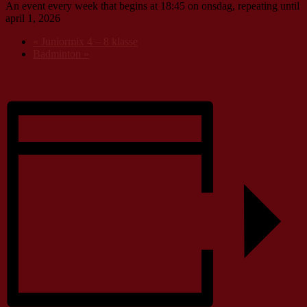
An event every week that begins at 18:45 on onsdag, repeating until
april 1, 2026
«
Juniormix 4 – 8 klasse
Badminton
»