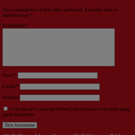
Din e-mailadresse vil ikke blive publiceret.
Krævede felter er
markeret med
*
Kommentar
*
Navn
*
E-mail
*
Websted
Gem mit navn, mail og websted i denne browser til næste gang
jeg kommenterer.