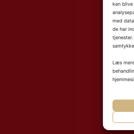
kan blive
analysep
med data,
de har in
tjenester
samtykke 
Læs mere
behandli
hjemmesi
NØ