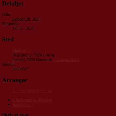
Detaljer
Dato:
oktober 29, 2025
Tidspunkt:
18:45 - 19:30
Sted
Multisalen
Nejrupvej 2, 7620 Lemvig
Lemvig
,
7620
Danmark
+ Google Maps
Telefon:
29638527
Arrangør
Klinkby Idrætsforening
«
Juniormix 4 – 8 klasse
Badminton
»
Skriv et svar