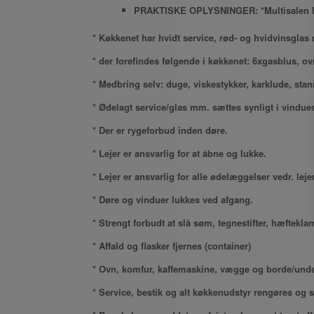
PRAKTISKE OPLYSNINGER: *
Multisalen 
* Køkkenet har hvidt service, rød- og hvidvinsglas
* der forefindes følgende i køkkenet: 6xgasblus, o
* Medbring selv: duge, viskestykker, karklude, stann
* Ødelagt service/glas mm. sættes synligt i vindues
* Der er rygeforbud inden døre.
* Lejer er ansvarlig for at åbne og lukke.
* Lejer er ansvarlig for alle ødelæggelser vedr. leje
* Døre og vinduer lukkes ved afgang.
* Strengt forbudt at slå søm, tegnestifter, hæftek
* Affald og flasker fjernes (container)
* Ovn, komfur, kaffemaskine, vægge og borde/under
* Service, bestik og alt køkkenudstyr rengøres og 