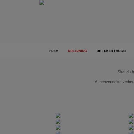
Gå
til
indhold
HJEM
UDLEJNING
DET SKER I HUSET
Skal du h
Al henvendelse vedrøren