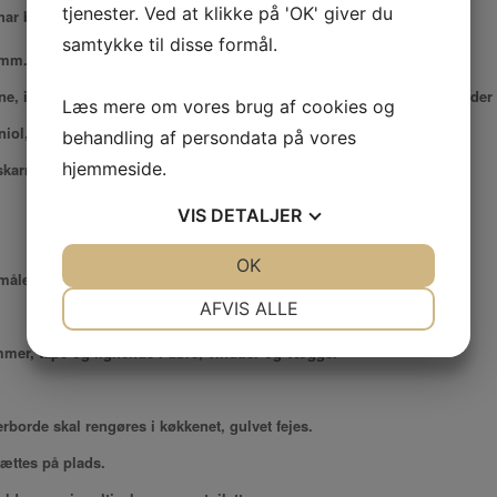
tjenester. Ved at klikke på 'OK' giver du
har borde/stole til 200 personer
samtykke til disse formål.
 mm.
vne, industri opvaskemaskine, 2x10 l. Kaffemaskine, rørmaskine, blender
Læs mere om vores brug af cookies og
iol, film, bøtter til rester…….
behandling af persondata på vores
hjemmeside.
karmen og afregnes kr. 25,- pr. del.
VIS
DETALJER
JA
NEJ
OK
JA
NEJ
målet.
NØDVENDIGE
PRÆFERENCER
AFVIS ALLE
JA
NEJ
JA
NEJ
lammer, tape og lignende i døre, vinduer og vægge.
MARKETING
STATISTIK
borde skal rengøres i køkkenet, gulvet fejes.
sættes på plads.