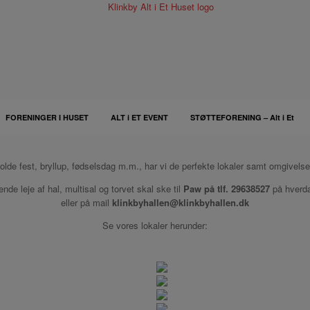
FORENINGER I HUSET
ALT i ET EVENT
STØTTEFORENING – Alt i Et
olde fest, bryllup, fødselsdag m.m., har vi de perfekte lokaler samt omgivelser 
de leje af hal, multisal og torvet skal ske til
Paw på tlf. 29638527
på hverda
eller på mail
klinkbyhallen@klinkbyhallen.dk
Se vores lokaler herunder: