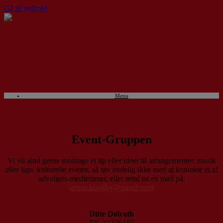
Gå til indhold
Menu
Event-Gruppen
Vi vil altid gerne modtage et tip eller ideer til arrangementer, musik
eller lign. kulturelle events, så tøv endelig ikke med at kontakte et af
udvalgets medlemmer, eller send os en mail på:
event.klinkby@gmail.com
Ditte Dølrath
Tlf. 21226165