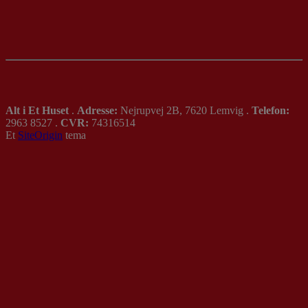
Alt i Et Huset
.
Adresse:
Nejrupvej 2B, 7620 Lemvig .
Telefon:
2963 8527 .
CVR:
74316514
Et
SiteOrigin
tema