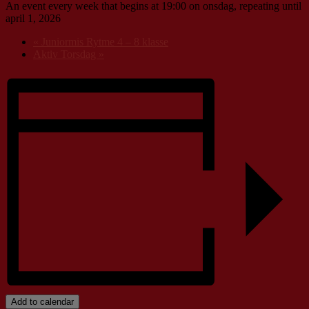
An event every week that begins at 19:00 on onsdag, repeating until
april 1, 2026
«
Juniormis Rytme 4 – 8 klasse
Aktiv Torsdag
»
Add to calendar