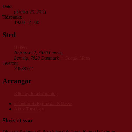
Dato:
oktober 29, 2025
Tidspunkt:
19:00 - 21:00
Sted
Hallen
Nejrupvej 2, 7620 Lemvig
Lemvig
,
7620
Danmark
+ Google Maps
Telefon:
29638527
Arrangør
Klinkby Idrætsforening
«
Juniormis Rytme 4 – 8 klasse
Aktiv Torsdag
»
Skriv et svar
Din e-mailadresse vil ikke blive publiceret.
Krævede felter er