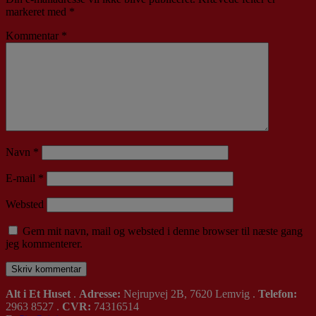
markeret med
*
Kommentar
*
Navn
*
E-mail
*
Websted
Gem mit navn, mail og websted i denne browser til næste gang
jeg kommenterer.
Alt i Et Huset
.
Adresse:
Nejrupvej 2B, 7620 Lemvig .
Telefon:
2963 8527 .
CVR:
74316514