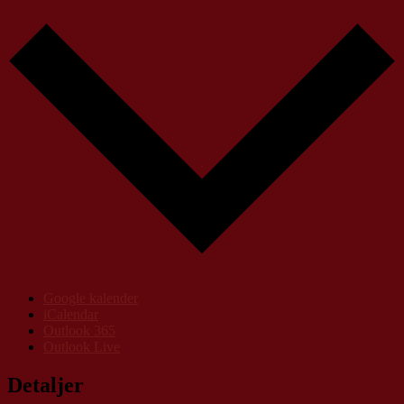
Google kalender
iCalendar
Outlook 365
Outlook Live
Detaljer