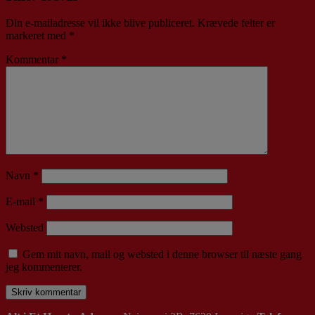
Din e-mailadresse vil ikke blive publiceret.
Krævede felter er
markeret med
*
Kommentar
*
Navn
*
E-mail
*
Websted
Gem mit navn, mail og websted i denne browser til næste gang
jeg kommenterer.