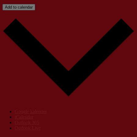
Add to calendar
Google kalender
iCalendar
Outlook 365
Outlook Live