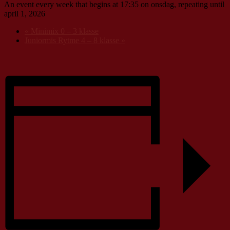
An event every week that begins at 17:35 on onsdag, repeating until
april 1, 2026
«
Minimix 0 – 3 klasse
Juniormis Rytme 4 – 8 klasse
»