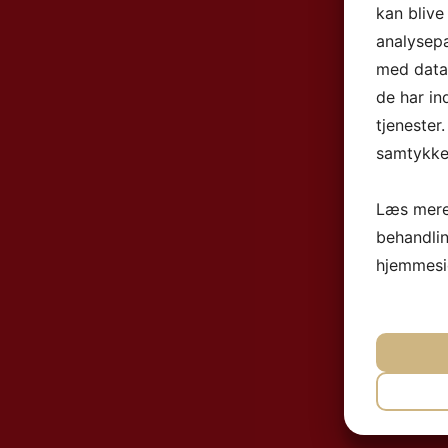
kan blive
analysep
med data,
de har in
tjenester
samtykke 
Læs mere
behandli
hjemmesi
NØ