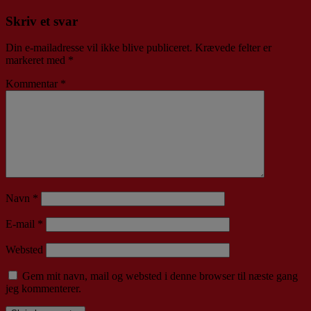
Skriv et svar
Din e-mailadresse vil ikke blive publiceret.
Krævede felter er
markeret med
*
Kommentar
*
Navn
*
E-mail
*
Websted
Gem mit navn, mail og websted i denne browser til næste gang
jeg kommenterer.