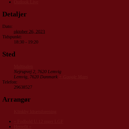
Outlook Live
Detaljer
Dato:
oktober 26, 2023
Tidspunkt:
18:30 - 19:20
Sted
Multisalen
Nejrupvej 2, 7620 Lemvig
Lemvig
,
7620
Danmark
+ Google Maps
Telefon:
29638527
Arrangør
Klinkby Idrætsforening
«
Fodbold U.12 piger LGF
Herrefit
»