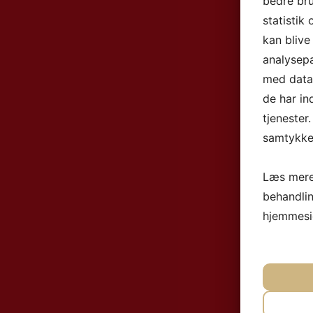
bedre bru
statistik
kan blive
analysep
med data,
de har in
tjenester
samtykke 
Læs mere
behandli
hjemmesi
NØ