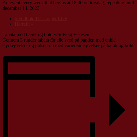
An event every week that begins at 18:30 on torsdag, repeating until
december 14, 2023
«
Fodbold U.12 piger LGF
Herrefit
»
Tabata med bænk og bold v/Solvejg Eskesen
Gennem 3 runder tabata får alle sved på panden med enkle
styrkeøvelser og pulsen op med varierende øvelser på bænk og bold.