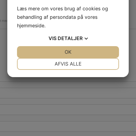
Læs mere om vores brug af cookies og
behandling af persondata på vores
et med
*
hjemmeside.
VIS
DETALJER
JA
NEJ
OK
JA
NEJ
NØDVENDIGE
PRÆFERENCER
AFVIS ALLE
JA
NEJ
JA
NEJ
MARKETING
STATISTIK