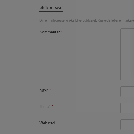
Skriv et svar
Din e-mailadresse vil ikke blive publiceret.
Krævede felter er marker
Kommentar
*
Navn
*
E-mail
*
Websted