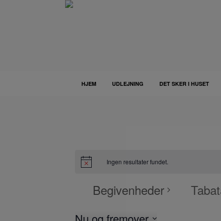
Gå
til
indhold
HJEM
UDLEJNING
DET SKER I HUSET
Ingen resultater fundet.
Begivenheder
Tabat
Nu og fremover