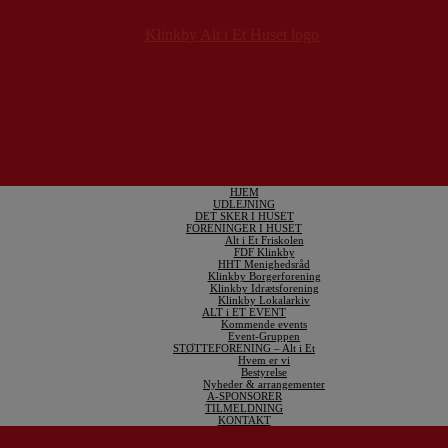
HJEM
UDLEJNING
DET SKER I HUSET
FORENINGER I HUSET
Alt i Et Friskolen
FDF Klinkby
HHT Menighedsråd
Klinkby Borgerforening
Klinkby Idrætsforening
Klinkby Lokalarkiv
ALT i ET EVENT
Kommende events
Event-Gruppen
STØTTEFORENING – Alt i Et
Hvem er vi
Bestyrelse
Nyheder & arrangementer
A-SPONSORER
TILMELDNING
KONTAKT