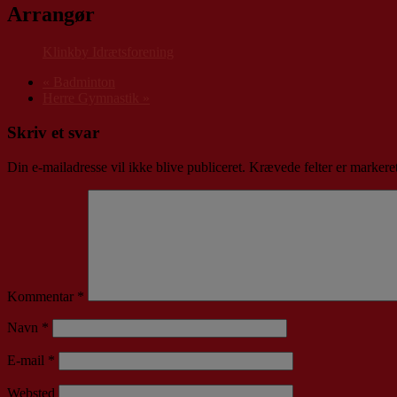
Arrangør
Klinkby Idrætsforening
«
Badminton
Herre Gymnastik
»
Skriv et svar
Din e-mailadresse vil ikke blive publiceret.
Krævede felter er marker
Kommentar
*
Navn
*
E-mail
*
Websted