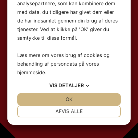
analysepartnere, som kan kombinere dem
med data, du tidligere har givet dem eller
de har indsamlet gennem din brug af deres
tjenester. Ved at klikke på 'OK' giver du
samtykke til disse formål.
Læs mere om vores brug af cookies og
behandling af persondata på vores
hjemmeside.
VIS
DETALJER
JA
NEJ
OK
JA
NEJ
NØDVENDIGE
PRÆFERENCER
AFVIS ALLE
JA
NEJ
JA
NEJ
MARKETING
STATISTIK