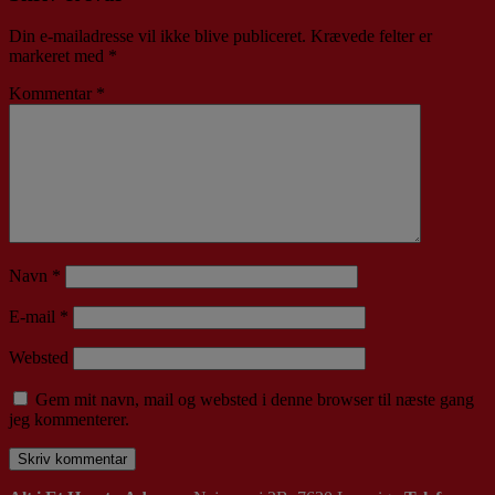
Din e-mailadresse vil ikke blive publiceret.
Krævede felter er
markeret med
*
Kommentar
*
Navn
*
E-mail
*
Websted
Gem mit navn, mail og websted i denne browser til næste gang
jeg kommenterer.