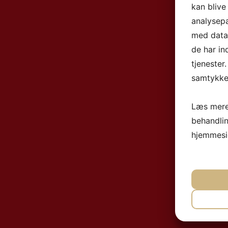
kan blive
analysep
med data,
de har in
tjenester
samtykke 
Læs mere
behandli
hjemmesi
NØ