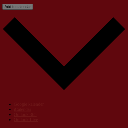
Add to calendar
Google kalender
iCalendar
Outlook 365
Outlook Live