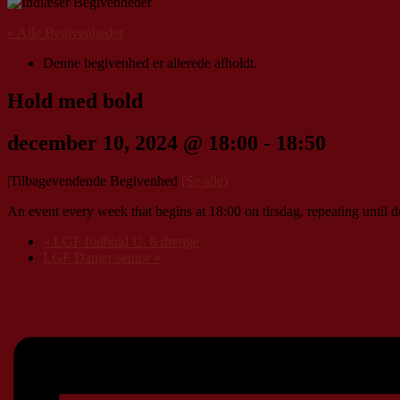
« Alle Begivenheder
Denne begivenhed er allerede afholdt.
Hold med bold
december 10, 2024 @ 18:00
-
18:50
|
Tilbagevendende Begivenhed
(Se alle)
An event every week that begins at 18:00 on tirsdag, repeating until
«
LGF fodbold U. 8 drenge
LGF Damer senior
»