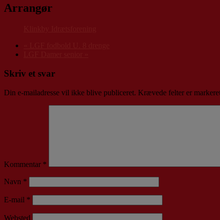
Arrangør
Klinkby Idrætsforening
«
LGF fodbold U. 8 drenge
LGF Damer senior
»
Skriv et svar
Din e-mailadresse vil ikke blive publiceret.
Krævede felter er marker
Kommentar
*
Navn
*
E-mail
*
Websted