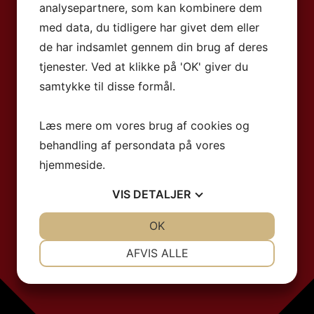
analysepartnere, som kan kombinere dem
med data, du tidligere har givet dem eller
de har indsamlet gennem din brug af deres
tjenester. Ved at klikke på 'OK' giver du
samtykke til disse formål.
Læs mere om vores brug af cookies og
behandling af persondata på vores
hjemmeside.
VIS
DETALJER
JA
NEJ
OK
JA
NEJ
NØDVENDIGE
PRÆFERENCER
AFVIS ALLE
JA
NEJ
JA
NEJ
MARKETING
STATISTIK