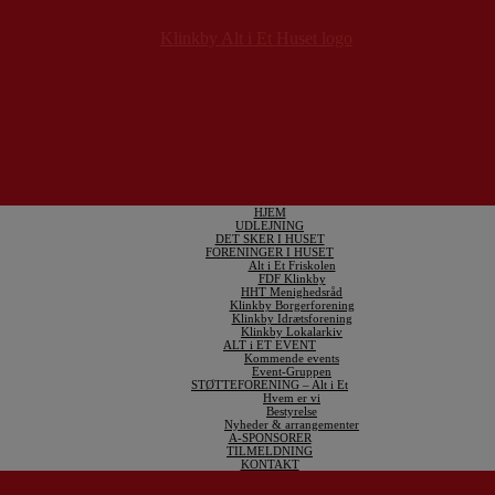
HJEM
UDLEJNING
DET SKER I HUSET
FORENINGER I HUSET
Alt i Et Friskolen
FDF Klinkby
HHT Menighedsråd
Klinkby Borgerforening
Klinkby Idrætsforening
Klinkby Lokalarkiv
ALT i ET EVENT
Kommende events
Event-Gruppen
STØTTEFORENING – Alt i Et
Hvem er vi
Bestyrelse
Nyheder & arrangementer
A-SPONSORER
TILMELDNING
KONTAKT