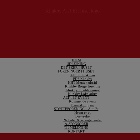
HJEM
UDLEJNING
DET SKER I HUSET
FORENINGER I HUSET
Alt i Et Friskolen
FDF Klinkby
HHT Menighedsråd
Klinkby Borgerforening
Klinkby Idrætsforening
Klinkby Lokalarkiv
ALT i ET EVENT
Kommende events
Event-Gruppen
STØTTEFORENING – Alt i Et
Hvem er vi
Bestyrelse
Nyheder & arrangementer
A-SPONSORER
TILMELDNING
KONTAKT