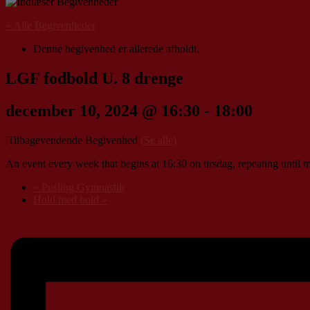
« Alle Begivenheder
Denne begivenhed er allerede afholdt.
LGF fodbold U. 8 drenge
december 10, 2024 @ 16:30
-
18:00
|
Tilbagevendende Begivenhed
(Se alle)
An event every week that begins at 16:30 on tirsdag, repeating until 
«
Pusling Gymnastik
Hold med bold
»