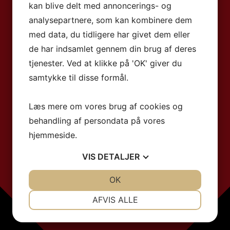
kan blive delt med annoncerings- og
analysepartnere, som kan kombinere dem
med data, du tidligere har givet dem eller
de har indsamlet gennem din brug af deres
tjenester. Ved at klikke på 'OK' giver du
samtykke til disse formål.
Læs mere om vores brug af cookies og
behandling af persondata på vores
hjemmeside.
VIS
DETALJER
JA
NEJ
OK
JA
NEJ
NØDVENDIGE
PRÆFERENCER
AFVIS ALLE
JA
NEJ
JA
NEJ