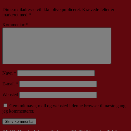
Din e-mailadresse vil ikke blive publiceret.
Krævede felter er
markeret med
*
Kommentar
*
Navn
*
E-mail
*
Websted
Gem mit navn, mail og websted i denne browser til næste gang
jeg kommenterer.