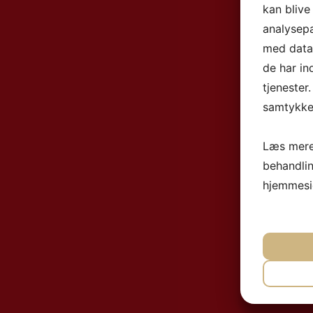
kan blive
analysep
med data,
de har in
tjenester
samtykke 
Læs mere
behandli
hjemmesi
NØ