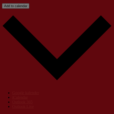
Add to calendar
Google kalender
iCalendar
Outlook 365
Outlook Live