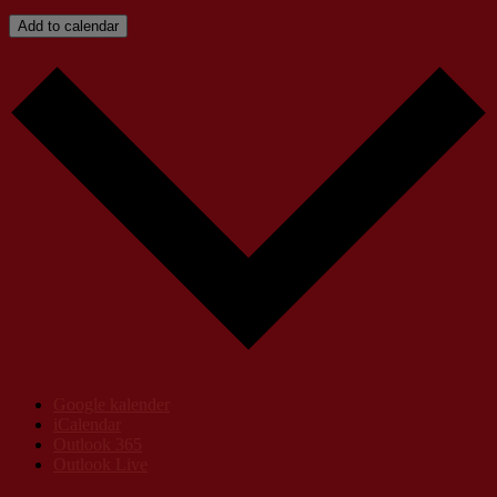
Add to calendar
Google kalender
iCalendar
Outlook 365
Outlook Live