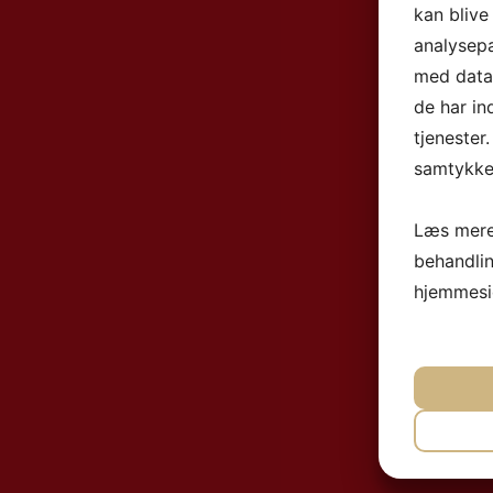
kan blive
analysep
med data,
de har in
tjenester
samtykke 
Læs mere
behandli
hjemmesi
NØ