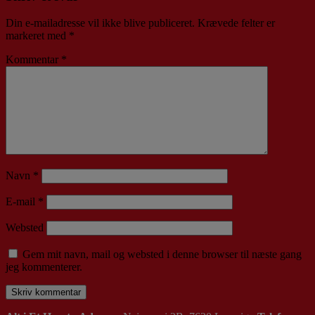
Din e-mailadresse vil ikke blive publiceret.
Krævede felter er
markeret med
*
Kommentar
*
Navn
*
E-mail
*
Websted
Gem mit navn, mail og websted i denne browser til næste gang
jeg kommenterer.