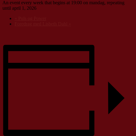
An event every week that begins at 19:00 on mandag, repeating
until april 1, 2026
«
Puls og Power
Foredrag med Lisbeth Dahl
»