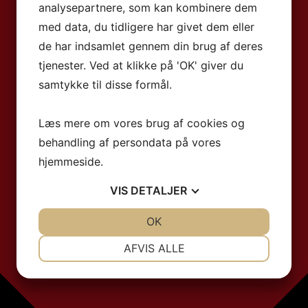
analysepartnere, som kan kombinere dem
med data, du tidligere har givet dem eller
de har indsamlet gennem din brug af deres
tjenester. Ved at klikke på 'OK' giver du
samtykke til disse formål.
Læs mere om vores brug af cookies og
behandling af persondata på vores
hjemmeside.
VIS
DETALJER
JA
NEJ
OK
JA
NEJ
NØDVENDIGE
PRÆFERENCER
AFVIS ALLE
JA
NEJ
JA
NEJ
MARKETING
STATISTIK