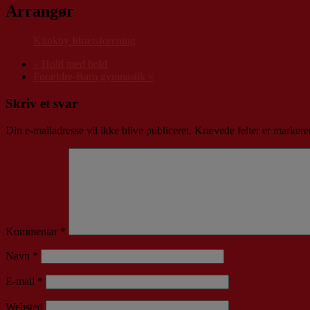
Arrangør
Klinkby Idrætsforening
«
Hold med bold
Forældre-Barn gymnastik
»
Skriv et svar
Din e-mailadresse vil ikke blive publiceret.
Krævede felter er marker
Kommentar
*
Navn
*
E-mail
*
Websted