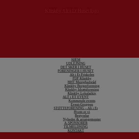
HJEM
UDLEJNING
DET SKER I HUSET
FORENINGER I HUSET
Alt i Et Friskolen
FDF Klinkby
HHT Menighedsråd
Klinkby Borgerforening
Klinkby Idrætsforening
Klinkby Lokalarkiv
ALT i ET EVENT
Kommende events
Event-Gruppen
STØTTEFORENING – Alt i Et
Hvem er vi
Bestyrelse
Nyheder & arrangementer
A-SPONSORER
TILMELDNING
KONTAKT