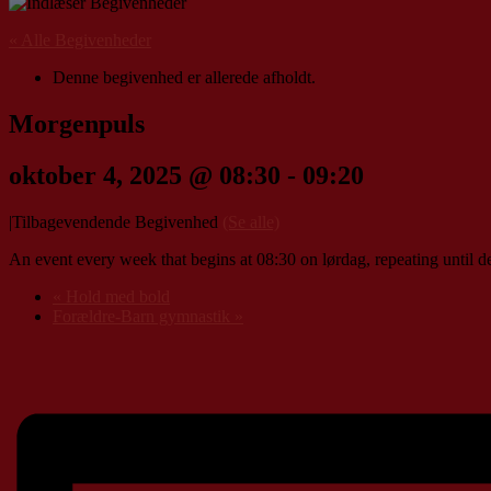
« Alle Begivenheder
Denne begivenhed er allerede afholdt.
Morgenpuls
oktober 4, 2025 @ 08:30
-
09:20
|
Tilbagevendende Begivenhed
(Se alle)
An event every week that begins at 08:30 on lørdag, repeating until 
«
Hold med bold
Forældre-Barn gymnastik
»