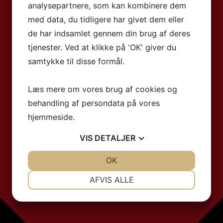
analysepartnere, som kan kombinere dem
med data, du tidligere har givet dem eller
de har indsamlet gennem din brug af deres
tjenester. Ved at klikke på 'OK' giver du
samtykke til disse formål.
Læs mere om vores brug af cookies og
behandling af persondata på vores
hjemmeside.
VIS
DETALJER
JA
NEJ
OK
JA
NEJ
NØDVENDIGE
PRÆFERENCER
AFVIS ALLE
JA
NEJ
JA
NEJ
MARKETING
STATISTIK