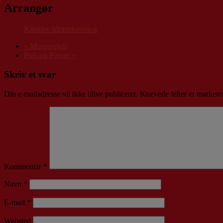
Arrangør
Klinkby Idrætsforening
«
Morgenpuls
Puls og Power
»
Skriv et svar
Din e-mailadresse vil ikke blive publiceret.
Krævede felter er marker
Kommentar
*
Navn
*
E-mail
*
Websted