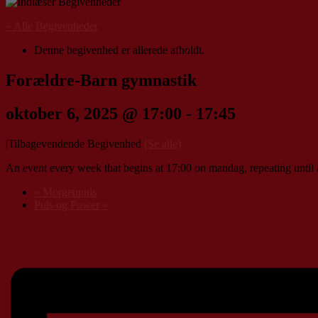
« Alle Begivenheder
Denne begivenhed er allerede afholdt.
Forældre-Barn gymnastik
oktober 6, 2025 @ 17:00
-
17:45
|
Tilbagevendende Begivenhed
(Se alle)
An event every week that begins at 17:00 on mandag, repeating until 
«
Morgenpuls
Puls og Power
»