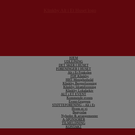
HJEM
UDLEJNING
DET SKER I HUSET
FORENINGER I HUSET
Alt i Et Friskolen
FDF Klinkby
HHT Menighedsråd
Klinkby Borgerforening
Klinkby Idrætsforening
Klinkby Lokalarkiv
ALT i ET EVENT
Kommende events
Event-Gruppen
STØTTEFORENING – Alt i Et
Hvem er vi
Bestyrelse
Nyheder & arrangementer
A-SPONSORER
TILMELDNING
KONTAKT