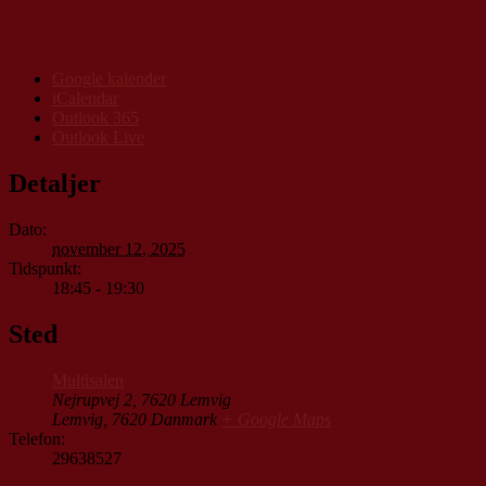
Google kalender
iCalendar
Outlook 365
Outlook Live
Detaljer
Dato:
november 12, 2025
Tidspunkt:
18:45 - 19:30
Sted
Multisalen
Nejrupvej 2, 7620 Lemvig
Lemvig
,
7620
Danmark
+ Google Maps
Telefon:
29638527