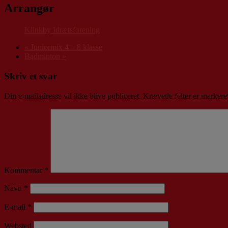
Arrangør
Klinkby Idrætsforening
«
Juniormix 4 – 8 klasse
Badminton
»
Skriv et svar
Din e-mailadresse vil ikke blive publiceret.
Krævede felter er marker
Kommentar
*
Navn
*
E-mail
*
Websted