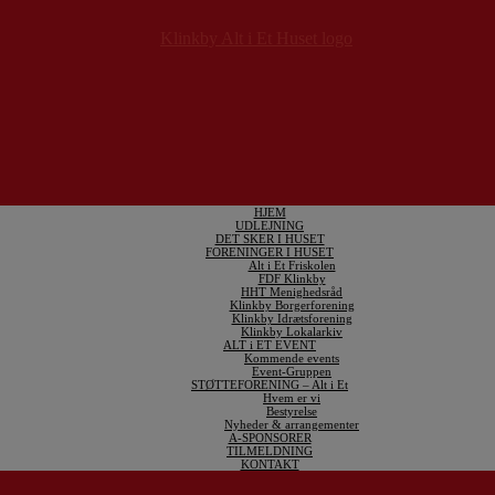
HJEM
UDLEJNING
DET SKER I HUSET
FORENINGER I HUSET
Alt i Et Friskolen
FDF Klinkby
HHT Menighedsråd
Klinkby Borgerforening
Klinkby Idrætsforening
Klinkby Lokalarkiv
ALT i ET EVENT
Kommende events
Event-Gruppen
STØTTEFORENING – Alt i Et
Hvem er vi
Bestyrelse
Nyheder & arrangementer
A-SPONSORER
TILMELDNING
KONTAKT