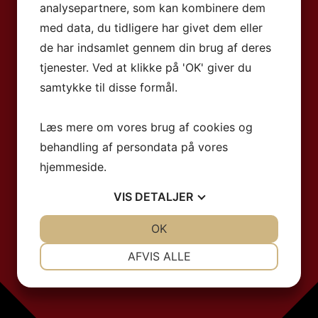
analysepartnere, som kan kombinere dem
med data, du tidligere har givet dem eller
de har indsamlet gennem din brug af deres
tjenester. Ved at klikke på 'OK' giver du
samtykke til disse formål.
Læs mere om vores brug af cookies og
behandling af persondata på vores
hjemmeside.
VIS
DETALJER
JA
NEJ
OK
JA
NEJ
NØDVENDIGE
PRÆFERENCER
AFVIS ALLE
JA
NEJ
JA
NEJ
MARKETING
STATISTIK