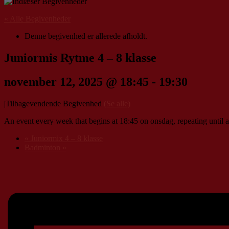
« Alle Begivenheder
Denne begivenhed er allerede afholdt.
Juniormis Rytme 4 – 8 klasse
november 12, 2025 @ 18:45
-
19:30
|
Tilbagevendende Begivenhed
(Se alle)
An event every week that begins at 18:45 on onsdag, repeating until a
«
Juniormix 4 – 8 klasse
Badminton
»