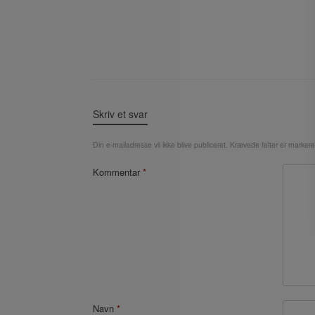
Skriv et svar
Din e-mailadresse vil ikke blive publiceret.
Krævede felter er marker
Kommentar
*
Navn
*