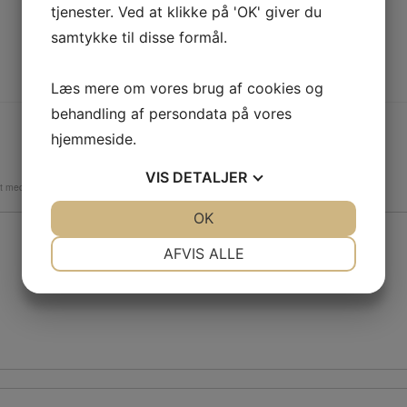
tjenester. Ved at klikke på 'OK' giver du
samtykke til disse formål.
Læs mere om vores brug af cookies og
behandling af persondata på vores
hjemmeside.
VIS
DETALJER
et med
*
JA
NEJ
OK
JA
NEJ
NØDVENDIGE
PRÆFERENCER
AFVIS ALLE
JA
NEJ
JA
NEJ
MARKETING
STATISTIK