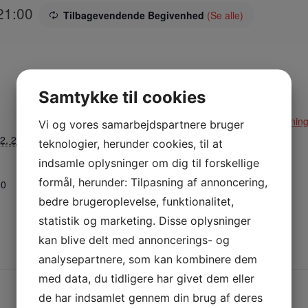
21:00
Tilbagevendende Begivenhed
(Se alle)
Samtykke til cookies
STED
ARRANGØR
Hallen
Klinkby Idrætsforenin
Vi og vores samarbejdspartnere bruger
2, 2025
teknologier, herunder cookies, til at
Nejrupvej 2, 7620
Lemvig
indsamle oplysninger om dig til forskellige
Lemvig
,
7620
Danmark
formål, herunder: Tilpasning af annoncering,
00
+ Google Maps
bedre brugeroplevelse, funktionalitet,
statistik og marketing. Disse oplysninger
Telefon:
kan blive delt med annoncerings- og
29638527
analysepartnere, som kan kombinere dem
med data, du tidligere har givet dem eller
de har indsamlet gennem din brug af deres