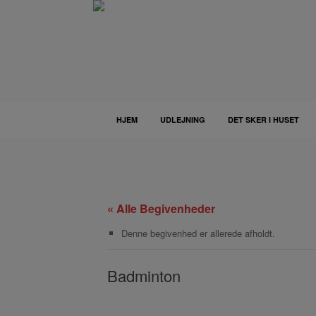
Gå
til
indhold
HJEM
UDLEJNING
DET SKER I HUSET
« Alle Begivenheder
Denne begivenhed er allerede afholdt.
Badminton