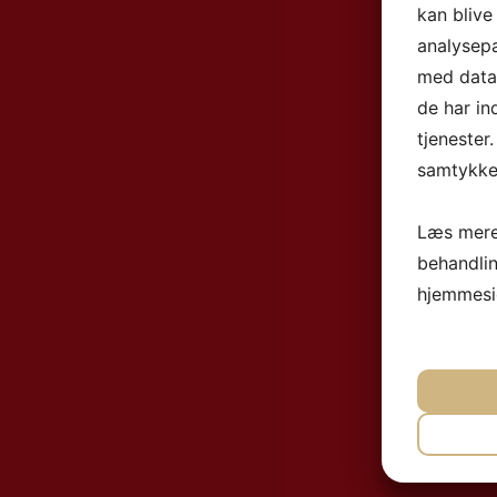
kan blive
analysep
med data,
de har in
tjenester
samtykke 
Læs mere
behandli
hjemmesi
NØ