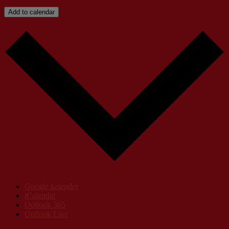
Add to calendar
Google kalender
iCalendar
Outlook 365
Outlook Live