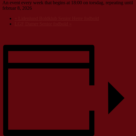
An event every week that begins at 18:00 on torsdag, repeating until
februar 8, 2026
«
Lidenlund Boldklub Senior Herre fodbold
LGF Damer Senior fodbold
»