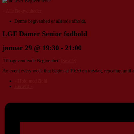
« Alle Begivenheder
Denne begivenhed er allerede afholdt.
LGF Damer Senior fodbold
januar 29 @ 19:30
-
21:00
|
Tilbagevendende Begivenhed
(Se alle)
An event every week that begins at 19:30 on torsdag, repeating until a
«
Hold med Bold
Herrefit
»