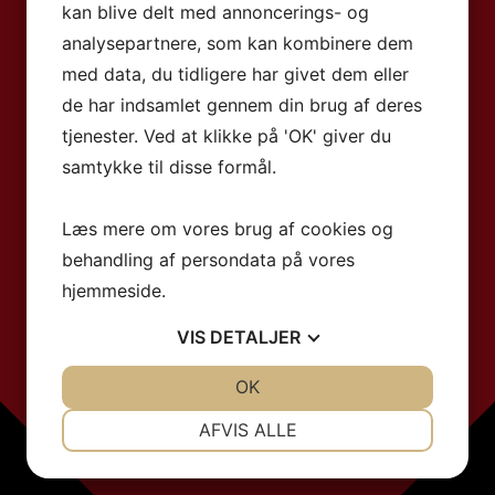
kan blive delt med annoncerings- og
analysepartnere, som kan kombinere dem
med data, du tidligere har givet dem eller
de har indsamlet gennem din brug af deres
tjenester. Ved at klikke på 'OK' giver du
samtykke til disse formål.
Læs mere om vores brug af cookies og
behandling af persondata på vores
hjemmeside.
VIS
DETALJER
JA
NEJ
OK
JA
NEJ
NØDVENDIGE
PRÆFERENCER
AFVIS ALLE
JA
NEJ
JA
NEJ