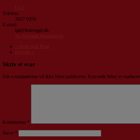
LGF
Telefon:
2027 0350
E-mail:
lgf@lemviggf.dk
Se Arrangør hjemmeside
«
Hold med Bold
Herrefit
»
Skriv et svar
Din e-mailadresse vil ikke blive publiceret.
Krævede felter er marker
Kommentar
*
Navn
*