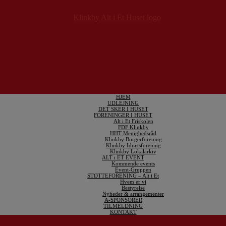
HJEM
UDLEJNING
DET SKER I HUSET
FORENINGER I HUSET
Alt i Et Friskolen
FDF Klinkby
HHT Menighedsråd
Klinkby Borgerforening
Klinkby Idrætsforening
Klinkby Lokalarkiv
ALT i ET EVENT
Kommende events
Event-Gruppen
STØTTEFORENING – Alt i Et
Hvem er vi
Bestyrelse
Nyheder & arrangementer
A-SPONSORER
TILMELDNING
KONTAKT