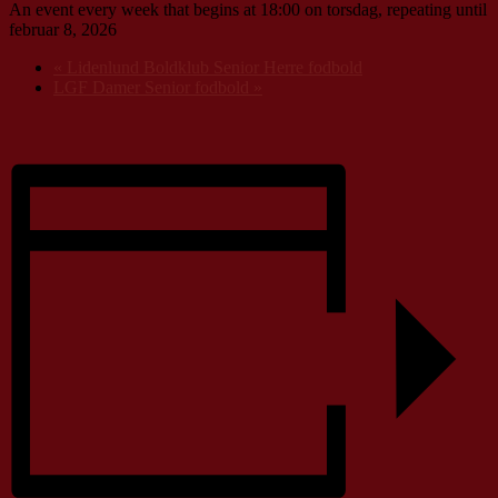
An event every week that begins at 18:00 on torsdag, repeating until
februar 8, 2026
«
Lidenlund Boldklub Senior Herre fodbold
LGF Damer Senior fodbold
»