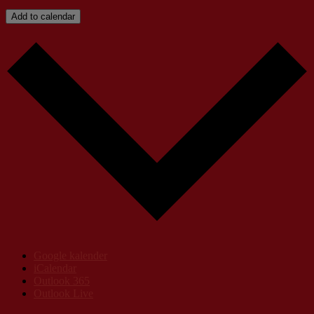
Add to calendar
Google kalender
iCalendar
Outlook 365
Outlook Live