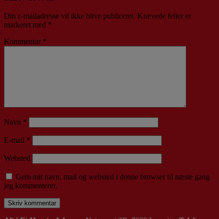
Din e-mailadresse vil ikke blive publiceret.
Krævede felter er
markeret med
*
Kommentar
*
Navn
*
E-mail
*
Websted
Gem mit navn, mail og websted i denne browser til næste gang
jeg kommenterer.