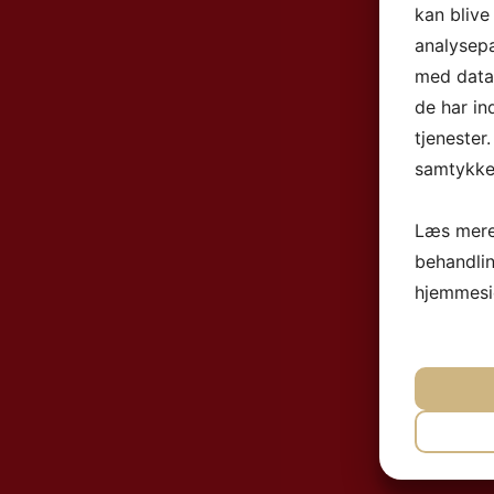
kan blive
analysep
med data,
de har in
tjenester
samtykke 
Læs mere
behandli
hjemmesi
NØ