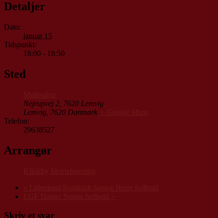
Detaljer
Dato:
januar 15
Tidspunkt:
18:00 - 18:50
Sted
Multisalen
Nejrupvej 2, 7620 Lemvig
Lemvig
,
7620
Danmark
+ Google Maps
Telefon:
29638527
Arrangør
Klinkby Idrætsforening
«
Lidenlund Boldklub Senior Herre fodbold
LGF Damer Senior fodbold
»
Skriv et svar