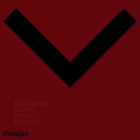
Google kalender
iCalendar
Outlook 365
Outlook Live
Detaljer