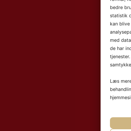
bedre bru
statistik
kan blive
analysep
med data,
de har in
tjenester
samtykke 
Læs mere
behandli
hjemmesi