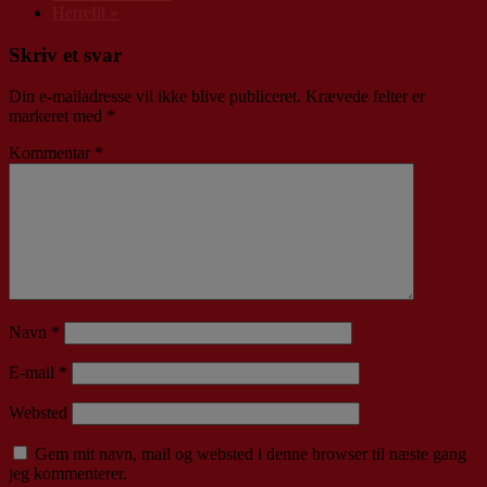
Herrefit
»
Skriv et svar
Din e-mailadresse vil ikke blive publiceret.
Krævede felter er
markeret med
*
Kommentar
*
Navn
*
E-mail
*
Websted
Gem mit navn, mail og websted i denne browser til næste gang
jeg kommenterer.