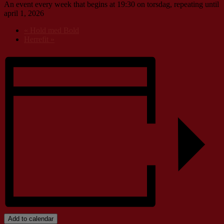
An event every week that begins at 19:30 on torsdag, repeating until
april 1, 2026
«
Hold med Bold
Herrefit
»
Add to calendar