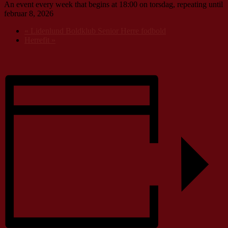
An event every week that begins at 18:00 on torsdag, repeating until
februar 8, 2026
«
Lidenlund Boldklub Senior Herre fodbold
Herrefit
»