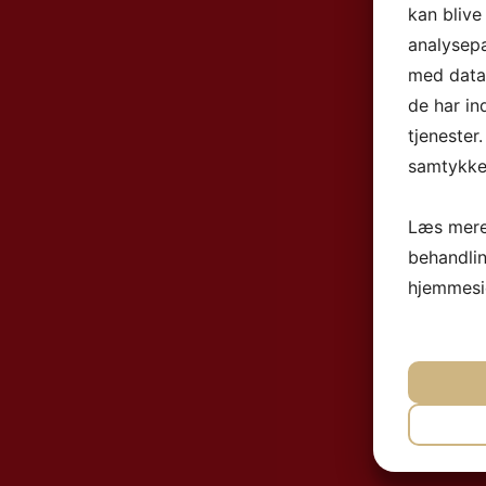
kan blive
analysep
med data,
de har in
tjenester
samtykke 
Læs mere
behandli
hjemmesi
NØ