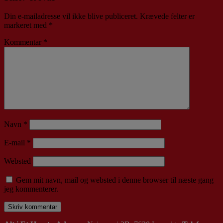
Din e-mailadresse vil ikke blive publiceret.
Krævede felter er
markeret med
*
Kommentar
*
Navn
*
E-mail
*
Websted
Gem mit navn, mail og websted i denne browser til næste gang
jeg kommenterer.