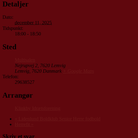
Detaljer
Dato:
december 11, 2025
Tidspunkt:
18:00 - 18:50
Sted
Multisalen
Nejrupvej 2, 7620 Lemvig
Lemvig
,
7620
Danmark
+ Google Maps
Telefon:
29638527
Arrangør
Klinkby Idrætsforening
«
Lidenlund Boldklub Senior Herre fodbold
Herrefit
»
Skriv et svar