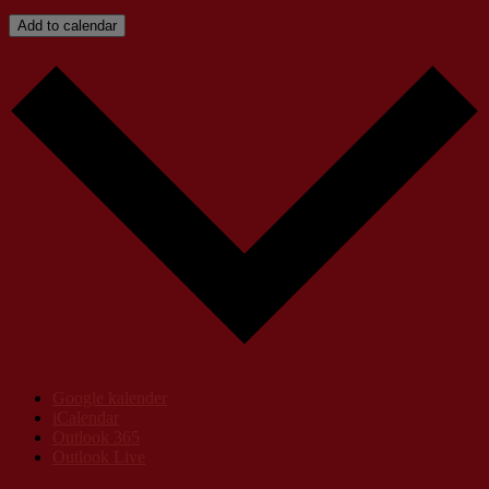
Add to calendar
Google kalender
iCalendar
Outlook 365
Outlook Live