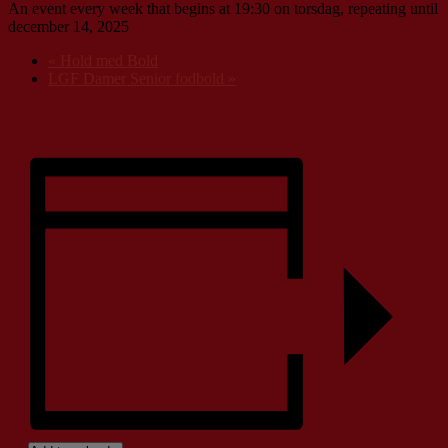
An event every week that begins at 19:30 on torsdag, repeating until
december 14, 2025
«
Hold med Bold
LGF Damer Senior fodbold
»