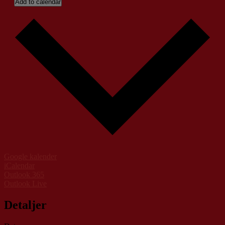
Add to calendar
Google kalender
iCalendar
Outlook 365
Outlook Live
Detaljer