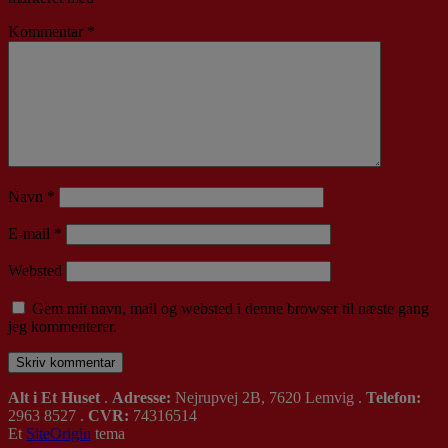
Kommentar
*
Navn
*
E-mail
*
Websted
Gem mit navn, mail og websted i denne browser til næste gang
jeg kommenterer.
Alt i Et Huset
.
Adresse:
Nejrupvej 2B, 7620 Lemvig .
Telefon:
2963 8527 .
CVR:
74316514
Et
SiteOrigin
tema