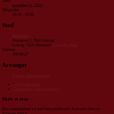
Dato:
december 11, 2025
Tidspunkt:
19:30 - 20:30
Sted
Multisalen
Nejrupvej 2, 7620 Lemvig
Lemvig
,
7620
Danmark
+ Google Maps
Telefon:
29638527
Arrangør
Klinkby Idrætsforening
«
Hold med Bold
LGF Damer Senior fodbold
»
Skriv et svar
Din e-mailadresse vil ikke blive publiceret.
Krævede felter er
markeret med
*