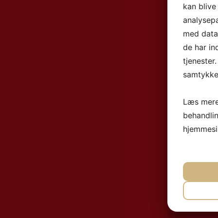
kan blive
analysep
med data,
de har in
tjenester
samtykke 
Læs mere
behandli
hjemmesi
NØ