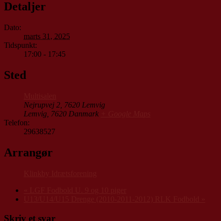
Detaljer
Dato:
marts 31, 2025
Tidspunkt:
17:00 - 17:45
Sted
Multisalen
Nejrupvej 2, 7620 Lemvig
Lemvig
,
7620
Danmark
+ Google Maps
Telefon:
29638527
Arrangør
Klinkby Idrætsforening
«
LGF Fodbold U. 9 og 10 piger
U13/U14/U15 Drenge (2010-2011-2012) RLK Fodbold
»
Skriv et svar