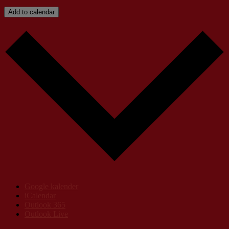
Add to calendar
Google kalender
iCalendar
Outlook 365
Outlook Live