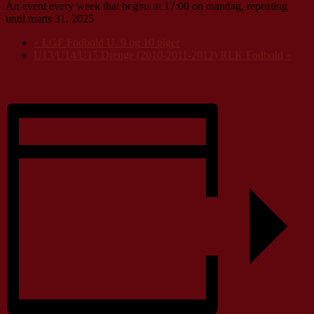
An event every week that begins at 17:00 on mandag, repeating
until marts 31, 2025
«
LGF Fodbold U. 9 og 10 piger
U13/U14/U15 Drenge (2010-2011-2012) RLK Fodbold
»