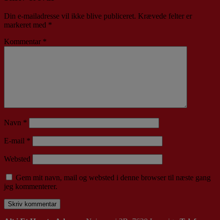
Din e-mailadresse vil ikke blive publiceret.
Krævede felter er
markeret med
*
Kommentar
*
Navn
*
E-mail
*
Websted
Gem mit navn, mail og websted i denne browser til næste gang
jeg kommenterer.