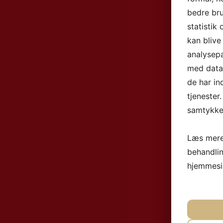
bedre bru
statistik
kan blive
analysep
med data,
de har in
tjenester
samtykke 
Læs mere
behandli
hjemmesi