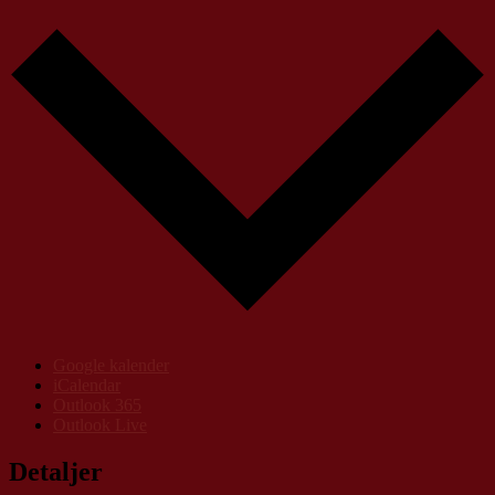
Google kalender
iCalendar
Outlook 365
Outlook Live
Detaljer