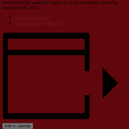
An event every week that begins at 16:30 on mandag, repeating
until marts 31, 2025
«
LGF Herre senior
Forældre-Barn gymnastik
»
Add to calendar