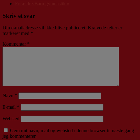
Forældre-Barn gymnastik
»
Skriv et svar
Din e-mailadresse vil ikke blive publiceret.
Krævede felter er
markeret med
*
Kommentar
*
Navn
*
E-mail
*
Websted
Gem mit navn, mail og websted i denne browser til næste gang
jeg kommenterer.