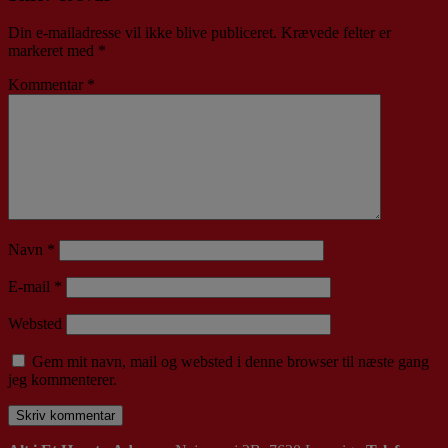
Din e-mailadresse vil ikke blive publiceret.
Krævede felter er
markeret med
*
Kommentar
*
Navn
*
E-mail
*
Websted
Gem mit navn, mail og websted i denne browser til næste gang
jeg kommenterer.