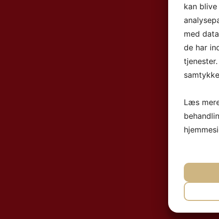
kan blive
analysep
med data,
de har in
tjenester
samtykke 
Læs mere
behandli
hjemmesi
NØ