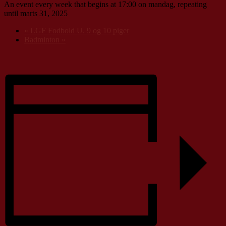
An event every week that begins at 17:00 on mandag, repeating
until marts 31, 2025
«
LGF Fodbold U. 9 og 10 piger
Badminton
»