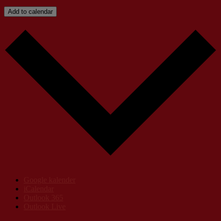
Add to calendar
Google kalender
iCalendar
Outlook 365
Outlook Live