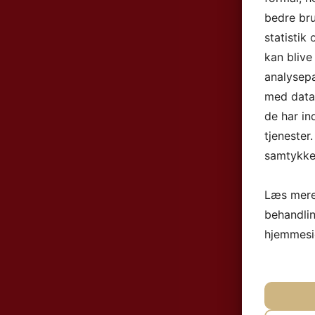
bedre bru
statistik
kan blive
analysep
med data,
de har in
tjenester
samtykke 
Læs mere
behandli
hjemmesi