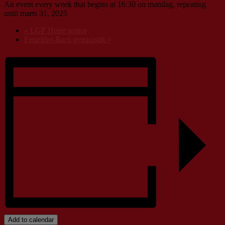
An event every week that begins at 16:30 on mandag, repeating
until marts 31, 2025
«
LGF Herre senior
Forældre-Barn gymnastik
»
Add to calendar