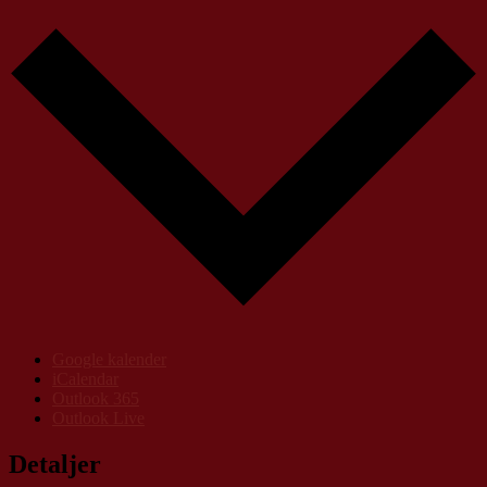
Google kalender
iCalendar
Outlook 365
Outlook Live
Detaljer