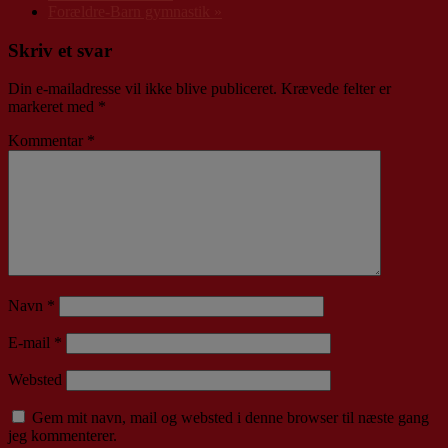
Forældre-Barn gymnastik
»
Skriv et svar
Din e-mailadresse vil ikke blive publiceret.
Krævede felter er
markeret med
*
Kommentar
*
Navn
*
E-mail
*
Websted
Gem mit navn, mail og websted i denne browser til næste gang
jeg kommenterer.