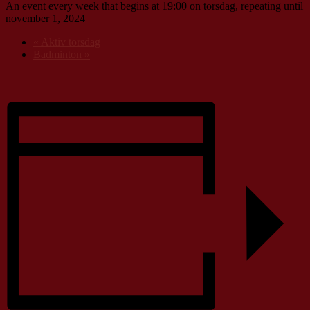
An event every week that begins at 19:00 on torsdag, repeating until
november 1, 2024
«
Aktiv torsdag
Badminton
»