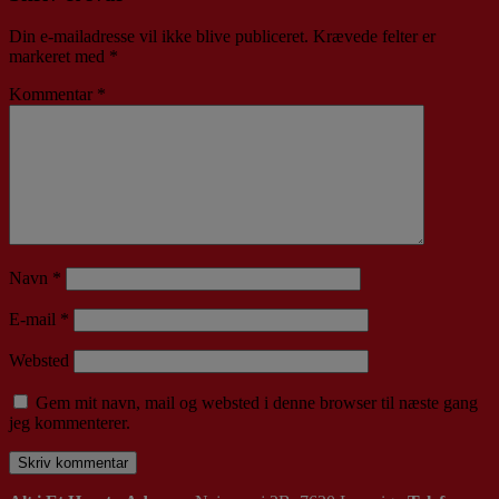
Din e-mailadresse vil ikke blive publiceret.
Krævede felter er
markeret med
*
Kommentar
*
Navn
*
E-mail
*
Websted
Gem mit navn, mail og websted i denne browser til næste gang
jeg kommenterer.