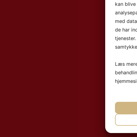
kan blive
analysep
med data,
de har in
tjenester
samtykke 
Læs mere
behandli
hjemmesi
NØ