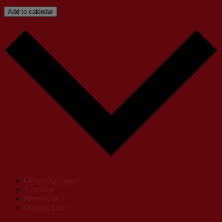
Add to calendar
Google kalender
iCalendar
Outlook 365
Outlook Live