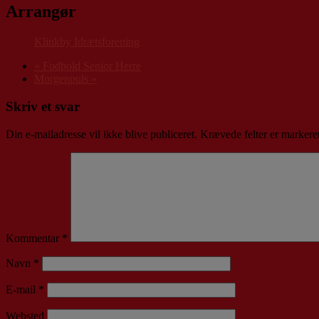
Arrangør
Klinkby Idrætsforening
«
Fodbold Senior Herre
Morgenpuls
»
Skriv et svar
Din e-mailadresse vil ikke blive publiceret.
Krævede felter er marker
Kommentar
*
Navn
*
E-mail
*
Websted