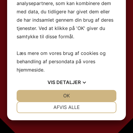
analysepartnere, som kan kombinere dem
med data, du tidligere har givet dem eller
de har indsamlet gennem din brug af deres
tjenester. Ved at klikke på 'OK' giver du
samtykke til disse formål.
Læs mere om vores brug af cookies og
behandling af persondata på vores
hjemmeside.
VIS
DETALJER
JA
NEJ
OK
JA
NEJ
NØDVENDIGE
PRÆFERENCER
AFVIS ALLE
JA
NEJ
JA
NEJ
MARKETING
STATISTIK