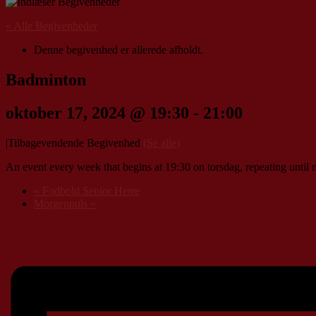
« Alle Begivenheder
Denne begivenhed er allerede afholdt.
Badminton
oktober 17, 2024 @ 19:30
-
21:00
|
Tilbagevendende Begivenhed
(Se alle)
An event every week that begins at 19:30 on torsdag, repeating until 
«
Fodbold Senior Herre
Morgenpuls
»