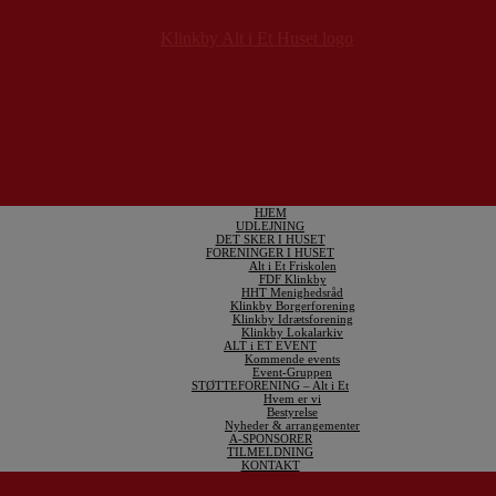
HJEM
UDLEJNING
DET SKER I HUSET
FORENINGER I HUSET
Alt i Et Friskolen
FDF Klinkby
HHT Menighedsråd
Klinkby Borgerforening
Klinkby Idrætsforening
Klinkby Lokalarkiv
ALT i ET EVENT
Kommende events
Event-Gruppen
STØTTEFORENING – Alt i Et
Hvem er vi
Bestyrelse
Nyheder & arrangementer
A-SPONSORER
TILMELDNING
KONTAKT