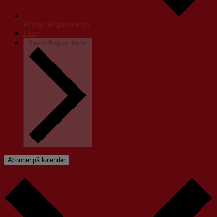
Forrige
Begivenheder
I dag
Næste
Begivenheder
Abonner på kalender