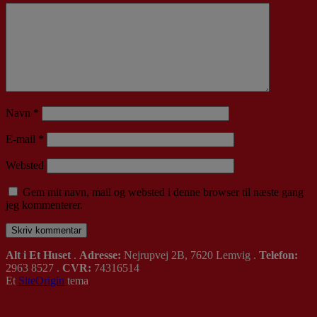
Navn
*
E-mail
*
Websted
Gem mit navn, mail og websted i denne browser til næste gang
jeg kommenterer.
Alt i Et Huset
.
Adresse:
Nejrupvej 2B, 7620 Lemvig .
Telefon:
2963 8527 .
CVR:
74316514
Et
SiteOrigin
tema