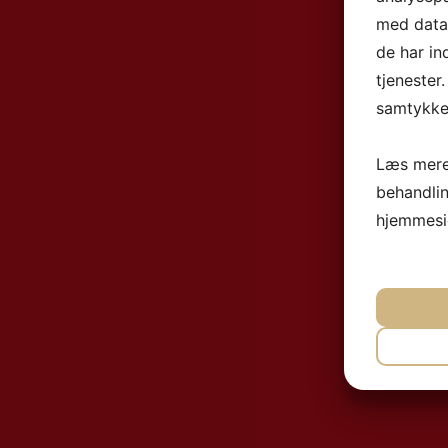
med data,
de har in
tjenester
samtykke 
Læs mere
behandli
hjemmesi
NØ
MA