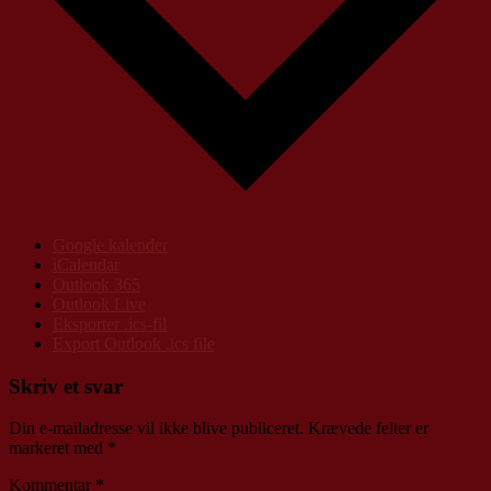
Google kalender
iCalendar
Outlook 365
Outlook Live
Eksporter .ics-fil
Export Outlook .ics file
Skriv et svar
Din e-mailadresse vil ikke blive publiceret.
Krævede felter er
markeret med
*
Kommentar
*