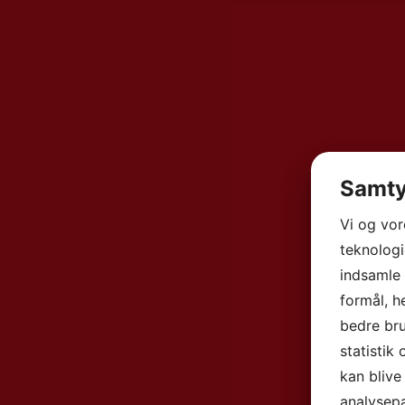
Samty
Vi og vo
teknologi
indsamle 
formål, h
bedre bru
statistik
kan blive
analysep