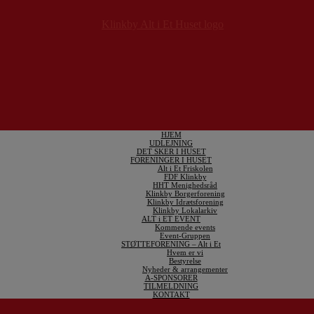
HJEM
UDLEJNING
DET SKER I HUSET
FORENINGER I HUSET
Alt i Et Friskolen
FDF Klinkby
HHT Menighedsråd
Klinkby Borgerforening
Klinkby Idrætsforening
Klinkby Lokalarkiv
ALT i ET EVENT
Kommende events
Event-Gruppen
STØTTEFORENING – Alt i Et
Hvem er vi
Bestyrelse
Nyheder & arrangementer
A-SPONSORER
TILMELDNING
KONTAKT