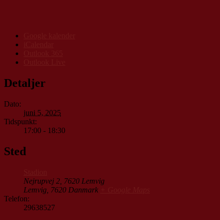
Google kalender
iCalendar
Outlook 365
Outlook Live
Detaljer
Dato:
juni 5, 2025
Tidspunkt:
17:00 - 18:30
Sted
Stadion
Nejrupvej 2, 7620 Lemvig
Lemvig
,
7620
Danmark
+ Google Maps
Telefon:
29638527