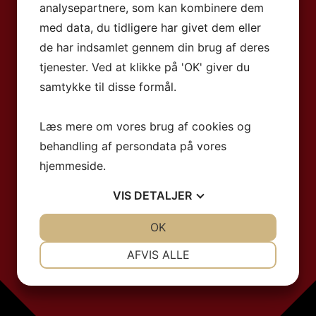
analysepartnere, som kan kombinere dem
med data, du tidligere har givet dem eller
de har indsamlet gennem din brug af deres
tjenester. Ved at klikke på 'OK' giver du
samtykke til disse formål.
Læs mere om vores brug af cookies og
behandling af persondata på vores
hjemmeside.
VIS
DETALJER
JA
NEJ
OK
JA
NEJ
NØDVENDIGE
PRÆFERENCER
AFVIS ALLE
JA
NEJ
JA
NEJ
MARKETING
STATISTIK