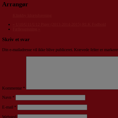
Arrangør
Klinkby Idrætsforening
«
U10/U11/U12 Piger (2013-2014-2015) RLK Fodbold
Fællesspisning
»
Skriv et svar
Din e-mailadresse vil ikke blive publiceret.
Krævede felter er marker
Kommentar
*
Navn
*
E-mail
*
Websted