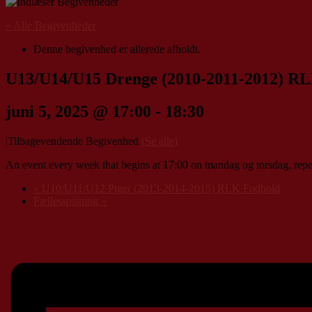
« Alle Begivenheder
Denne begivenhed er allerede afholdt.
U13/U14/U15 Drenge (2010-2011-2012) R
juni 5, 2025 @ 17:00
-
18:30
|
Tilbagevendende Begivenhed
(Se alle)
An event every week that begins at 17:00 on mandag og torsdag, repeat
«
U10/U11/U12 Piger (2013-2014-2015) RLK Fodbold
Fællesspisning
»