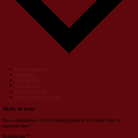
Google kalender
iCalendar
Outlook 365
Outlook Live
Eksporter .ics-fil
Export Outlook .ics file
Skriv et svar
Din e-mailadresse vil ikke blive publiceret.
Krævede felter er
markeret med
*
Kommentar
*