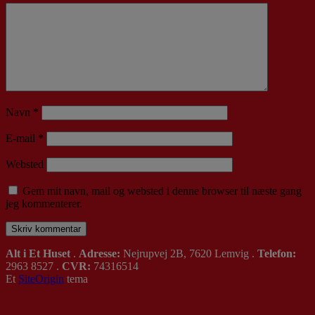
Navn
*
E-mail
*
Websted
Gem mit navn, mail og websted i denne browser til næste gang
jeg kommenterer.
Alt i Et Huset
.
Adresse:
Nejrupvej 2B, 7620 Lemvig .
Telefon:
2963 8527 .
CVR:
74316514
Et
SiteOrigin
tema