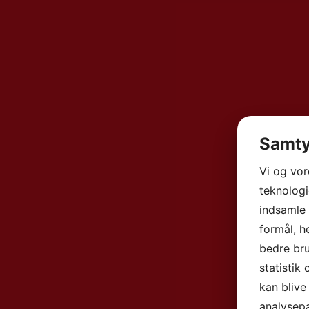
Samty
Vi og vo
teknologi
indsamle 
formål, h
bedre bru
statistik
kan blive
analysep