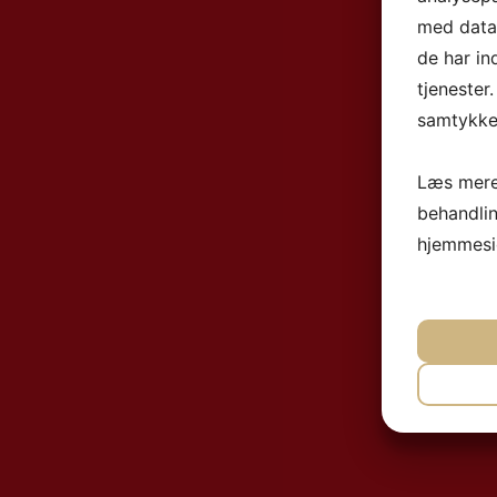
med data,
de har in
tjenester
samtykke 
Læs mere
behandli
hjemmesi
NØ
MA