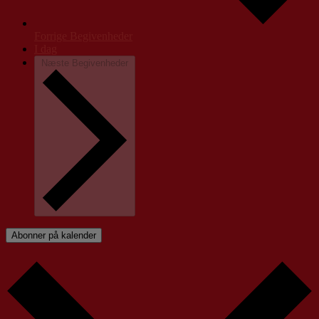
Forrige
Begivenheder
I dag
Næste
Begivenheder
Abonner på kalender