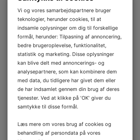
Vi og vores samarbejdspartnere bruger
DETALJER
ARRANGØR
teknologier, herunder cookies, til at
Dato:
Klinkby
indsamle oplysninger om dig til forskellige
Idrætsforening
maj 26, 2025
formål, herunder: Tilpasning af annoncering,
Tidspunkt:
bedre brugeroplevelse, funktionalitet,
17:00 - 18:30
statistik og marketing. Disse oplysninger
kan blive delt med annoncerings- og
STED
analysepartnere, som kan kombinere dem
Stadion
med data, du tidligere har givet dem eller
Nejrupvej 2, 7620 Lemvig
de har indsamlet gennem din brug af deres
Lemvig
,
7620
Danmark
+ Google Maps
tjenester. Ved at klikke på 'OK' giver du
Telefon:
samtykke til disse formål.
29638527
Læs mere om vores brug af cookies og
behandling af persondata på vores
U 9 drenge (2016) RLK
Foredrag ved ergoterapeut
Susanne Agger
fodbold