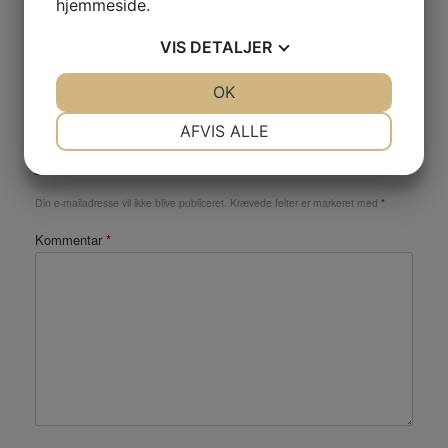
hjemmeside.
VIS
DETALJER
JA
NEJ
OK
JA
NEJ
NØDVENDIGE
PRÆFERENCER
AFVIS ALLE
Skriv et svar
JA
NEJ
JA
NEJ
MARKETING
STATISTIK
Din e-mailadresse vil ikke blive publiceret.
Krævede felter er markeret med
*
Kommentar
*