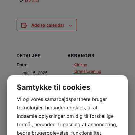
Add to calendar
DETALJER
ARRANGØR
Dato:
Klinkby
Idrætsforening
maj 15, 2025
Tidspunkt:
Samtykke til cookies
17:00 - 18:30
Vi og vores samarbejdspartnere bruger
STED
teknologier, herunder cookies, til at
Stadion
indsamle oplysninger om dig til forskellige
formål, herunder: Tilpasning af annoncering,
Nejrupvej 2, 7620 Lemvig
bedre brugeroplevelse, funktionalitet,
Lemvig
,
7620
Danmark
+ Google Maps