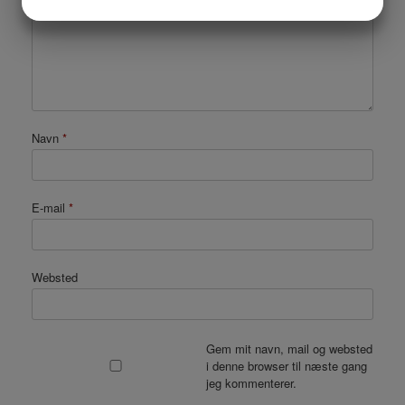
JA
NEJ
JA
NEJ
MARKETING
STATISTIK
Navn
*
E-mail
*
Websted
Gem mit navn, mail og websted
i denne browser til næste gang
jeg kommenterer.