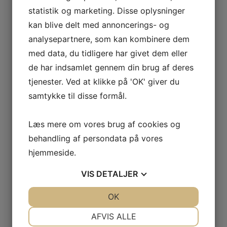
statistik og marketing. Disse oplysninger
Telefon:
kan blive delt med annoncerings- og
29638527
analysepartnere, som kan kombinere dem
med data, du tidligere har givet dem eller
U13/U14/U15 Drenge (2010-
U10/U11/U12 Piger (2013-
de har indsamlet gennem din brug af deres
2014-2015) RLK Fodbold
2011-2012) RLK Fodbold
tjenester. Ved at klikke på 'OK' giver du
samtykke til disse formål.
Læs mere om vores brug af cookies og
behandling af persondata på vores
hjemmeside.
Skriv et svar
VIS
DETALJER
Din e-mailadresse vil ikke blive publiceret.
Krævede felter er markeret med
*
Kommentar
*
JA
NEJ
OK
JA
NEJ
NØDVENDIGE
PRÆFERENCER
AFVIS ALLE