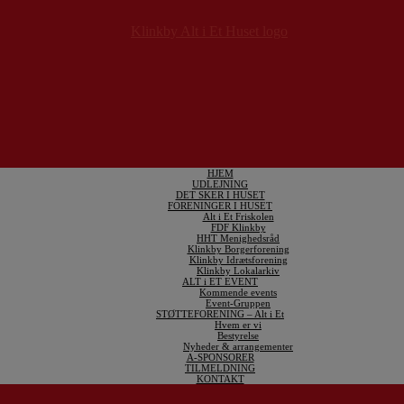
HJEM
UDLEJNING
DET SKER I HUSET
FORENINGER I HUSET
Alt i Et Friskolen
FDF Klinkby
HHT Menighedsråd
Klinkby Borgerforening
Klinkby Idrætsforening
Klinkby Lokalarkiv
ALT i ET EVENT
Kommende events
Event-Gruppen
STØTTEFORENING – Alt i Et
Hvem er vi
Bestyrelse
Nyheder & arrangementer
A-SPONSORER
TILMELDNING
KONTAKT