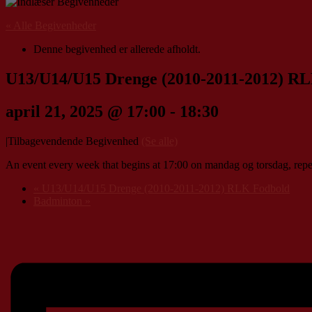
« Alle Begivenheder
Denne begivenhed er allerede afholdt.
U13/U14/U15 Drenge (2010-2011-2012) R
april 21, 2025 @ 17:00
-
18:30
|
Tilbagevendende Begivenhed
(Se alle)
An event every week that begins at 17:00 on mandag og torsdag, repeat
«
U13/U14/U15 Drenge (2010-2011-2012) RLK Fodbold
Badminton
»