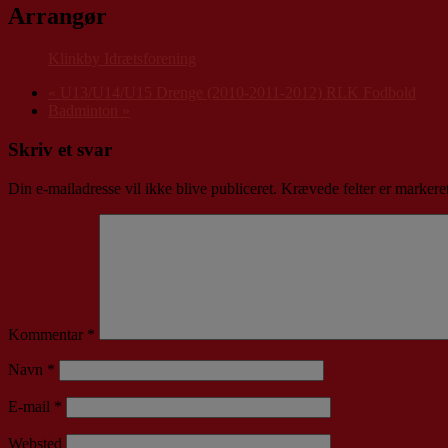
Arrangør
Klinkby Idrætsforening
«
U13/U14/U15 Drenge (2010-2011-2012) RLK Fodbold
Badminton
»
Skriv et svar
Din e-mailadresse vil ikke blive publiceret.
Krævede felter er marker
Kommentar
*
Navn
*
E-mail
*
Websted