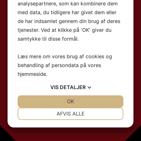
analysepartnere, som kan kombinere dem
med data, du tidligere har givet dem eller
de har indsamlet gennem din brug af deres
tjenester. Ved at klikke på 'OK' giver du
samtykke til disse formål.
Læs mere om vores brug af cookies og
behandling af persondata på vores
hjemmeside.
VIS
DETALJER
JA
NEJ
OK
JA
NEJ
NØDVENDIGE
PRÆFERENCER
AFVIS ALLE
JA
NEJ
JA
NEJ
MARKETING
STATISTIK