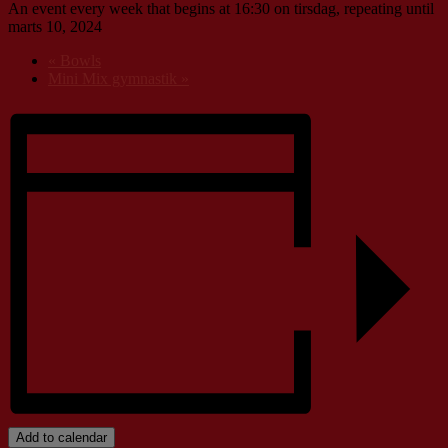
An event every week that begins at 16:30 on tirsdag, repeating until
marts 10, 2024
«
Bowls
Mini Mix gymnastik
»
Add to calendar