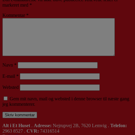
markeret med
*
Kommentar
*
Navn
*
E-mail
*
Websted
Gem mit navn, mail og websted i denne browser til næste gang
jeg kommenterer.
Alt i Et Huset
.
Adresse:
Nejrupvej 2B, 7620 Lemvig .
Telefon:
2963 8527 .
CVR:
74316514