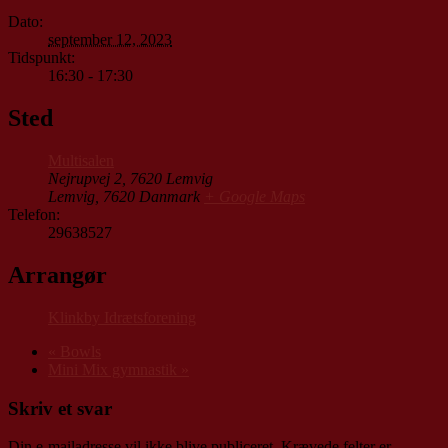
Dato:
september 12, 2023
Tidspunkt:
16:30 - 17:30
Sted
Multisalen
Nejrupvej 2, 7620 Lemvig
Lemvig
,
7620
Danmark
+ Google Maps
Telefon:
29638527
Arrangør
Klinkby Idrætsforening
«
Bowls
Mini Mix gymnastik
»
Skriv et svar
Din e-mailadresse vil ikke blive publiceret.
Krævede felter er