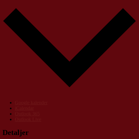
Google kalender
iCalendar
Outlook 365
Outlook Live
Detaljer