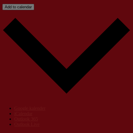
Add to calendar
Google kalender
iCalendar
Outlook 365
Outlook Live