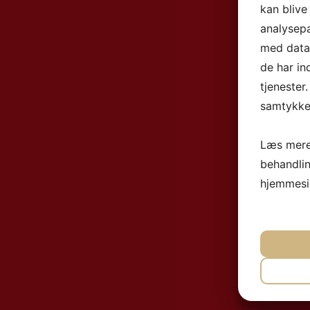
kan blive
analysep
med data,
de har in
tjenester
samtykke 
Læs mere
behandli
hjemmesi
NØ