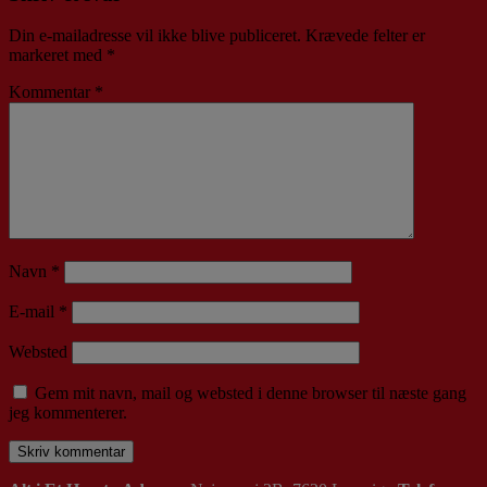
Din e-mailadresse vil ikke blive publiceret.
Krævede felter er
markeret med
*
Kommentar
*
Navn
*
E-mail
*
Websted
Gem mit navn, mail og websted i denne browser til næste gang
jeg kommenterer.