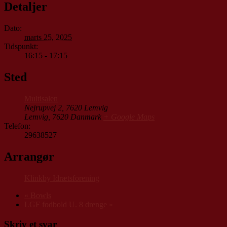
Detaljer
Dato:
marts 25, 2025
Tidspunkt:
16:15 - 17:15
Sted
Multisalen
Nejrupvej 2, 7620 Lemvig
Lemvig
,
7620
Danmark
+ Google Maps
Telefon:
29638527
Arrangør
Klinkby Idrætsforening
«
Bowls
LGF fodbold U. 8 drenge
»
Skriv et svar