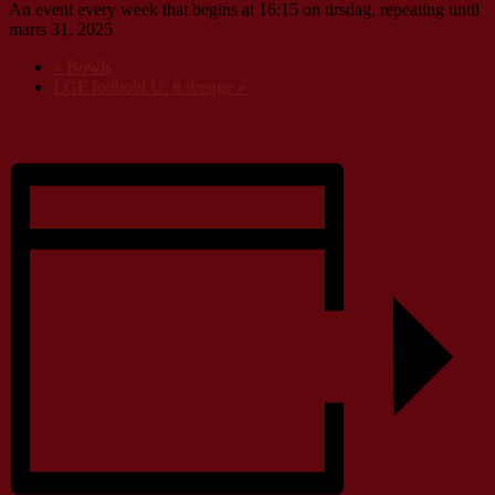
An event every week that begins at 16:15 on tirsdag, repeating until
marts 31, 2025
«
Bowls
LGF fodbold U. 8 drenge
»