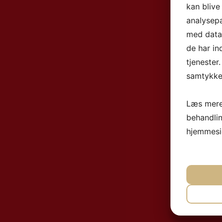
kan blive
analysep
med data,
de har in
tjenester
samtykke 
Læs mere
behandli
hjemmesi
NØ