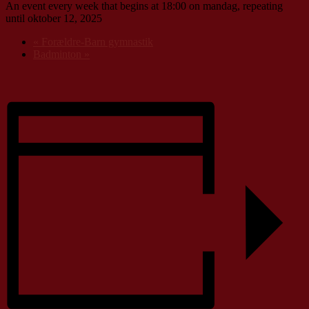
An event every week that begins at 18:00 on mandag, repeating
until oktober 12, 2025
«
Forældre-Barn gymnastik
Badminton
»