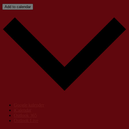
Add to calendar
Google kalender
iCalendar
Outlook 365
Outlook Live