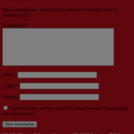
Din e-mailadresse vil ikke blive publiceret.
Krævede felter er
markeret med
*
Kommentar
*
Navn
*
E-mail
*
Websted
Gem mit navn, mail og websted i denne browser til næste gang
jeg kommenterer.