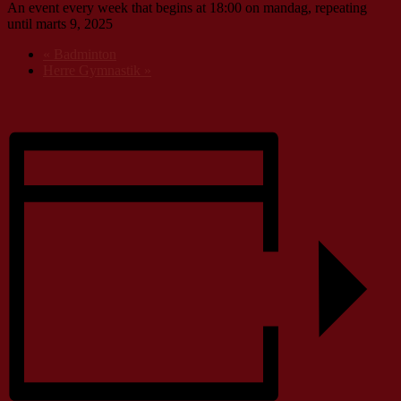
An event every week that begins at 18:00 on mandag, repeating
until marts 9, 2025
«
Badminton
Herre Gymnastik
»