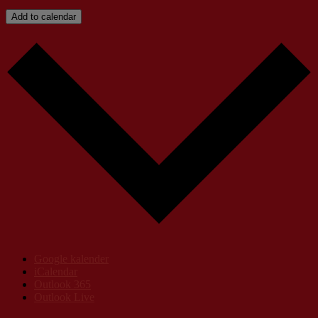
Add to calendar
Google kalender
iCalendar
Outlook 365
Outlook Live