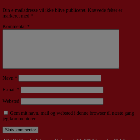
Din e-mailadresse vil ikke blive publiceret.
Krævede felter er
markeret med
*
Kommentar
*
Navn
*
E-mail
*
Websted
Gem mit navn, mail og websted i denne browser til næste gang
jeg kommenterer.