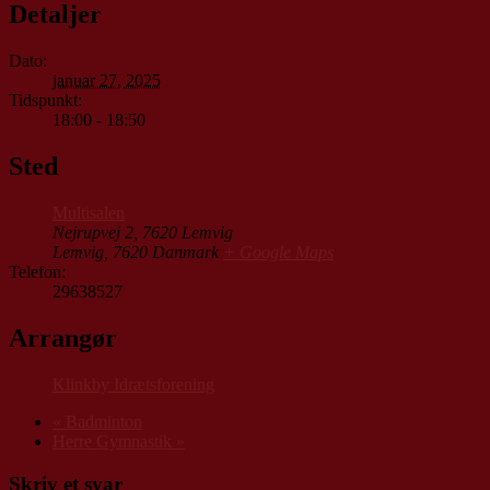
Detaljer
Dato:
januar 27, 2025
Tidspunkt:
18:00 - 18:50
Sted
Multisalen
Nejrupvej 2, 7620 Lemvig
Lemvig
,
7620
Danmark
+ Google Maps
Telefon:
29638527
Arrangør
Klinkby Idrætsforening
«
Badminton
Herre Gymnastik
»
Skriv et svar