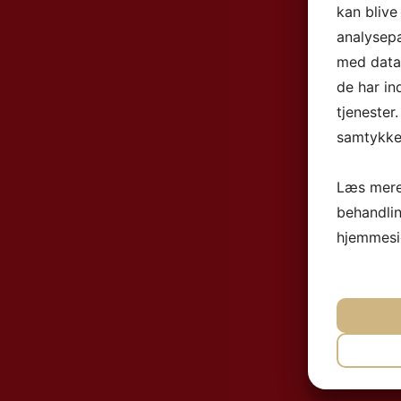
kan blive
analysep
med data,
de har in
tjenester
samtykke 
Læs mere
behandli
hjemmesi
NØ