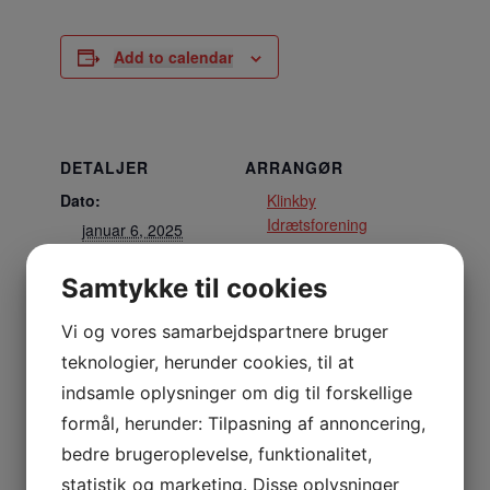
Add to calendar
DETALJER
ARRANGØR
Dato:
Klinkby
Idrætsforening
januar 6, 2025
Tidspunkt:
Samtykke til cookies
18:00 - 18:50
Vi og vores samarbejdspartnere bruger
STED
teknologier, herunder cookies, til at
Multisalen
indsamle oplysninger om dig til forskellige
Nejrupvej 2, 7620 Lemvig
formål, herunder: Tilpasning af annoncering,
Lemvig
,
7620
Danmark
+ Google Maps
bedre brugeroplevelse, funktionalitet,
statistik og marketing. Disse oplysninger