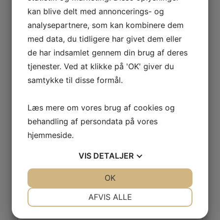
Telefon:
kan blive delt med annoncerings- og
29638527
analysepartnere, som kan kombinere dem
med data, du tidligere har givet dem eller
Badminton
Herre Gymnastik
de har indsamlet gennem din brug af deres
tjenester. Ved at klikke på 'OK' giver du
samtykke til disse formål.
Læs mere om vores brug af cookies og
behandling af persondata på vores
Skriv et svar
hjemmeside.
Din e-mailadresse vil ikke blive publiceret.
Krævede felter er markeret med
*
VIS
DETALJER
Kommentar
*
JA
NEJ
OK
JA
NEJ
NØDVENDIGE
PRÆFERENCER
AFVIS ALLE
JA
NEJ
JA
NEJ