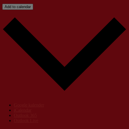
Add to calendar
Google kalender
iCalendar
Outlook 365
Outlook Live