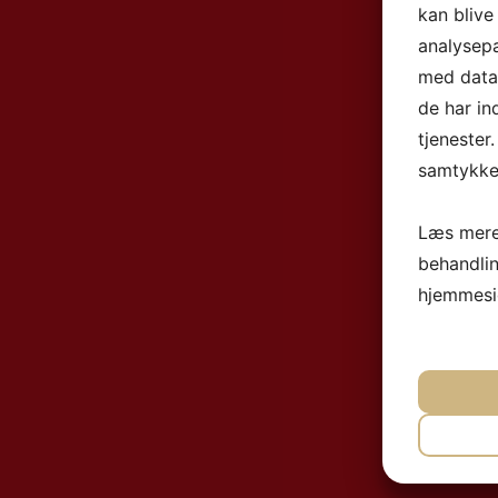
kan blive
analysep
med data,
de har in
tjenester
samtykke 
Læs mere
behandli
hjemmesi
NØ