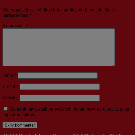
Din e-mailadresse vil ikke blive publiceret.
Krævede felter er
markeret med
*
Kommentar
*
Navn
*
E-mail
*
Websted
Gem mit navn, mail og websted i denne browser til næste gang
jeg kommenterer.