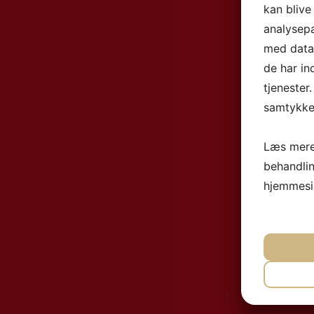
kan blive
analysep
med data,
de har in
tjenester
samtykke 
Læs mere
behandli
hjemmesi
NØ