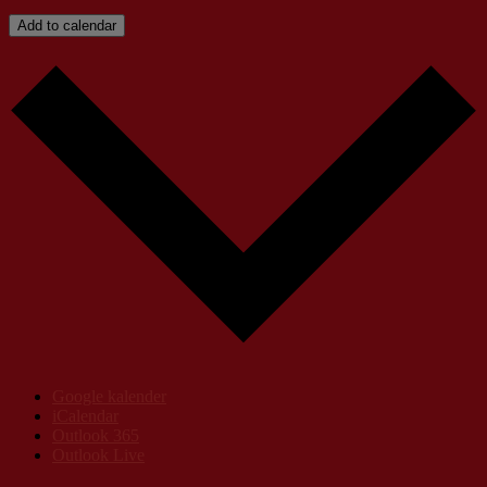
Add to calendar
Google kalender
iCalendar
Outlook 365
Outlook Live