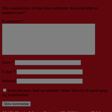
Din e-mailadresse vil ikke blive publiceret.
Krævede felter er
markeret med
*
Kommentar
*
Navn
*
E-mail
*
Websted
Gem mit navn, mail og websted i denne browser til næste gang
jeg kommenterer.