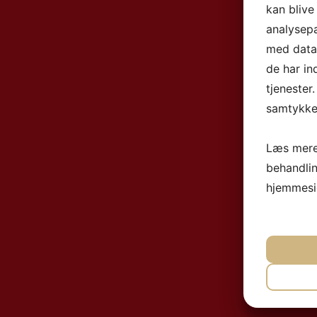
kan blive
analysep
med data,
de har in
tjenester
samtykke 
Læs mere
behandli
hjemmesi
NØ