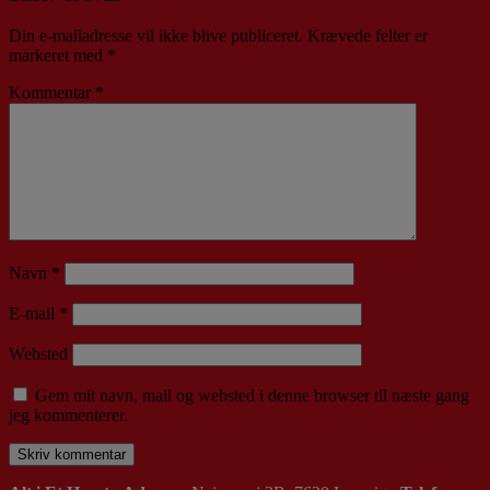
Din e-mailadresse vil ikke blive publiceret.
Krævede felter er
markeret med
*
Kommentar
*
Navn
*
E-mail
*
Websted
Gem mit navn, mail og websted i denne browser til næste gang
jeg kommenterer.