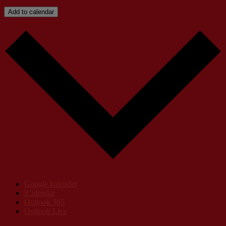
Add to calendar
Google kalender
iCalendar
Outlook 365
Outlook Live