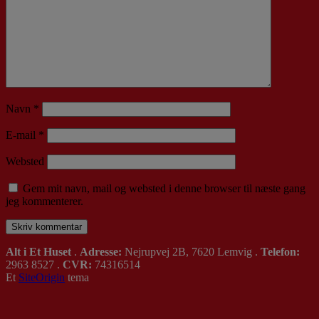
Navn
*
E-mail
*
Websted
Gem mit navn, mail og websted i denne browser til næste gang
jeg kommenterer.
Alt i Et Huset
.
Adresse:
Nejrupvej 2B, 7620 Lemvig .
Telefon:
2963 8527 .
CVR:
74316514
Et
SiteOrigin
tema