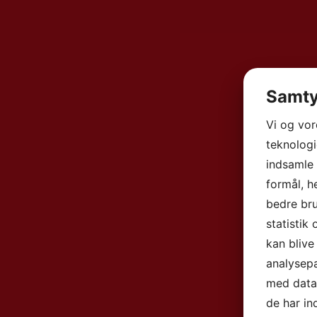
Samty
Vi og vo
teknologi
indsamle 
formål, h
bedre bru
statistik
kan blive
analysep
med data,
de har in