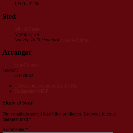
12:00 - 22:00
Sted
Alt i et Huset
Nejrupvej 2B
Lemvig
,
7620
Denmark
+ Google Maps
Arrangør
Vest-Connect
Telefon:
61660863
«
Vest-Connect Indoor Cup 2024
Fredagssjov MGP
»
Skriv et svar
Din e-mailadresse vil ikke blive publiceret.
Krævede felter er
markeret med
*
Kommentar
*