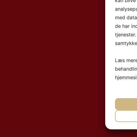
kan blive
analysep
med data,
de har in
tjenester
samtykke 
Læs mere
behandli
hjemmesi
NØ
MA