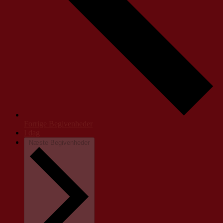
Forrige
Begivenheder
I dag
Næste
Begivenheder