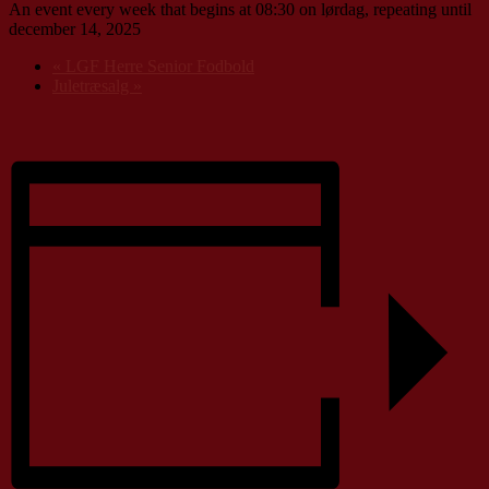
An event every week that begins at 08:30 on lørdag, repeating until
december 14, 2025
«
LGF Herre Senior Fodbold
Juletræsalg
»