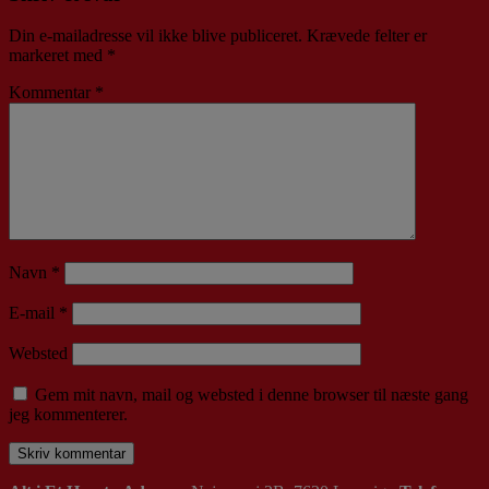
Din e-mailadresse vil ikke blive publiceret.
Krævede felter er
markeret med
*
Kommentar
*
Navn
*
E-mail
*
Websted
Gem mit navn, mail og websted i denne browser til næste gang
jeg kommenterer.