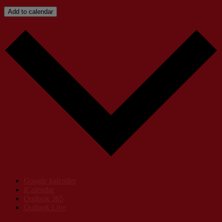
Add to calendar
Google kalender
iCalendar
Outlook 365
Outlook Live