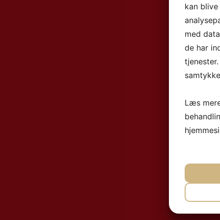
kan blive
analysep
med data,
de har in
tjenester
samtykke 
Læs mere
behandli
hjemmesi
NØ