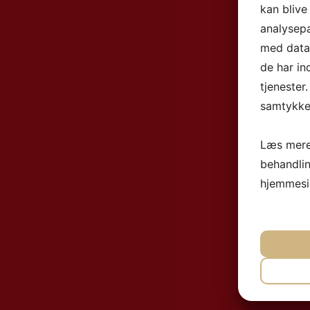
kan blive
analysep
med data,
de har in
tjenester
samtykke 
Læs mere
behandli
hjemmesi
NØ