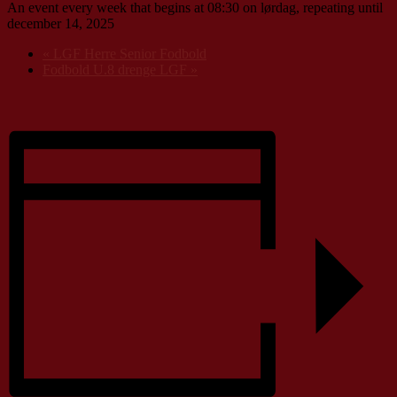
An event every week that begins at 08:30 on lørdag, repeating until
december 14, 2025
«
LGF Herre Senior Fodbold
Fodbold U.8 drenge LGF
»