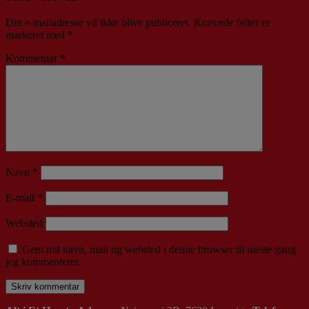
Din e-mailadresse vil ikke blive publiceret.
Krævede felter er
markeret med
*
Kommentar
*
Navn
*
E-mail
*
Websted
Gem mit navn, mail og websted i denne browser til næste gang
jeg kommenterer.