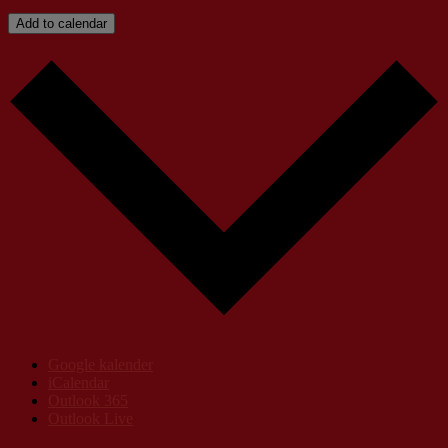
Add to calendar
Google kalender
iCalendar
Outlook 365
Outlook Live