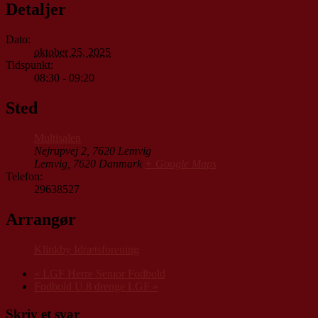
Detaljer
Dato:
oktober 25, 2025
Tidspunkt:
08:30 - 09:20
Sted
Multisalen
Nejrupvej 2, 7620 Lemvig
Lemvig
,
7620
Danmark
+ Google Maps
Telefon:
29638527
Arrangør
Klinkby Idrætsforening
«
LGF Herre Senior Fodbold
Fodbold U.8 drenge LGF
»
Skriv et svar