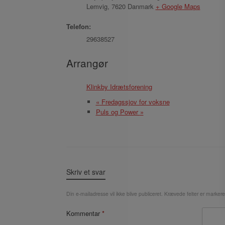
Lemvig
,
7620
Danmark
+ Google Maps
Telefon:
29638527
Arrangør
Klinkby Idrætsforening
«
Fredagssjov for voksne
Puls og Power
»
Skriv et svar
Din e-mailadresse vil ikke blive publiceret.
Krævede felter er marker
Kommentar
*