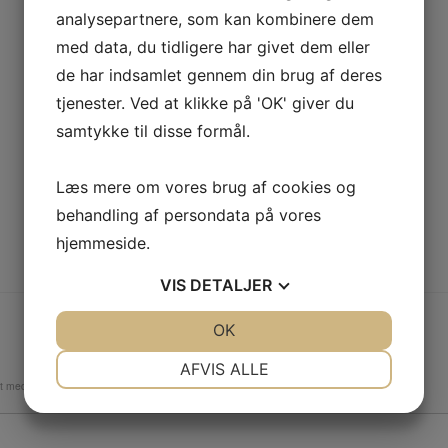
analysepartnere, som kan kombinere dem
med data, du tidligere har givet dem eller
de har indsamlet gennem din brug af deres
tjenester. Ved at klikke på 'OK' giver du
samtykke til disse formål.
Læs mere om vores brug af cookies og
behandling af persondata på vores
hjemmeside.
VIS
DETALJER
JA
NEJ
OK
JA
NEJ
NØDVENDIGE
PRÆFERENCER
AFVIS ALLE
et med
*
JA
NEJ
JA
NEJ
MARKETING
STATISTIK