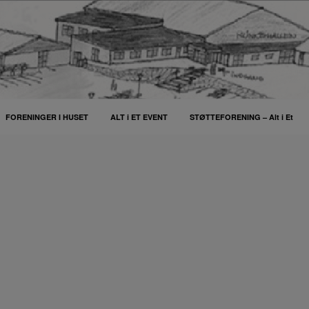
FORENINGER I HUSET
ALT i ET EVENT
STØTTEFORENING – Alt i Et