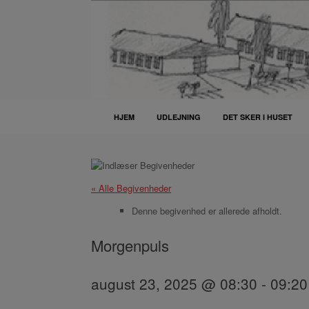
Gå
til
indhold
HJEM
UDLEJNING
DET SKER I HUSET
« Alle Begivenheder
Denne begivenhed er allerede afholdt.
Morgenpuls
august 23, 2025 @ 08:30
-
09:20