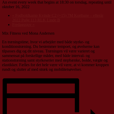
An event every week that begins at 18:30 on torsdag, repeating until
oktober 16, 2022
«
Fodboldkamp Kvinde C2 (+15) 7M Kortbane – efterår
2022 Pulje 113 RLK Linde B
Fredagssjov
»
Mix Fitness ved Mona Andersen
En træningstime, hvor vi arbejder med både styrke- og
konditionstræning. Du bestemmer tempoet, og øvelserne kan
tilpasses dig og dit niveau. Træningen vil være varieret og
sammensat på forskellige måder, med både interval- og
stationstræning samt styrkeserier med stepbænke, bolde, vægte og
elastikker. Fælles for det hele være vil være, at vi kommer kroppen
rundt og slutter af med stræk og mobilitetsøvelser.