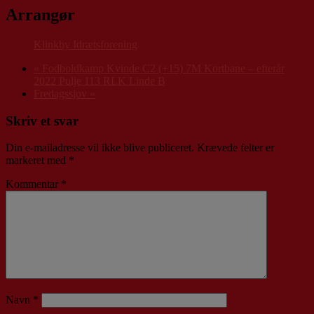
Arrangør
Klinkby Idrætsforening
«
Fodboldkamp Kvinde C2 (+15) 7M Kortbane – efterår
2022 Pulje 113 RLK Linde B
Fredagssjov
»
Skriv et svar
Din e-mailadresse vil ikke blive publiceret.
Krævede felter er
markeret med
*
Kommentar
*
Navn
*