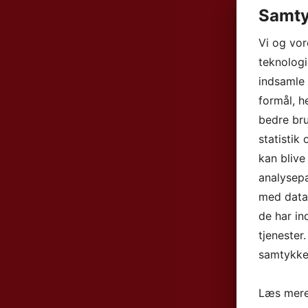
Samty
Vi og vo
teknologi
indsamle 
formål, h
bedre bru
statistik
kan blive
analysep
med data,
de har in
tjenester
samtykke 
Læs mere