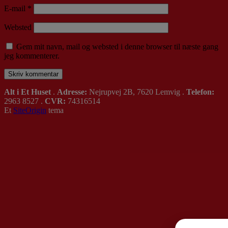
E-mail
*
Websted
Gem mit navn, mail og websted i denne browser til næste gang
jeg kommenterer.
Alt i Et Huset
.
Adresse:
Nejrupvej 2B, 7620 Lemvig .
Telefon:
2963 8527 .
CVR:
74316514
Et
SiteOrigin
tema