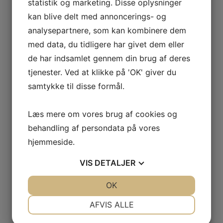
statistik og marketing. Disse oplysninger
Telefon:
kan blive delt med annoncerings- og
29638527
analysepartnere, som kan kombinere dem
med data, du tidligere har givet dem eller
Puslinge gymnastik 4 – 6 år
Fodbold u.9 drenge LGF
de har indsamlet gennem din brug af deres
tjenester. Ved at klikke på 'OK' giver du
samtykke til disse formål.
Læs mere om vores brug af cookies og
behandling af persondata på vores
Skriv et svar
hjemmeside.
Din e-mailadresse vil ikke blive publiceret.
Krævede felter er markeret med
*
VIS
DETALJER
Kommentar
*
JA
NEJ
OK
JA
NEJ
NØDVENDIGE
PRÆFERENCER
AFVIS ALLE
JA
NEJ
JA
NEJ