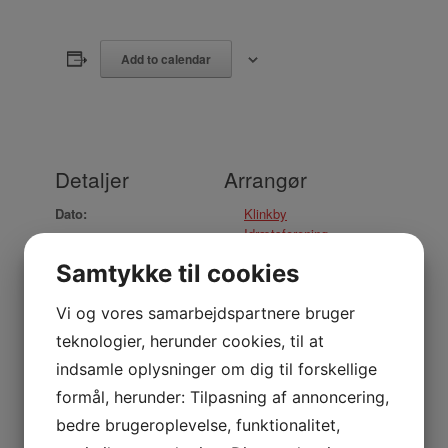
Add to calendar
Detaljer
Arrangør
Dato:
Klinkby
Idrætsforening
november 4, 2025
Samtykke til cookies
Tidspunkt:
18:00 - 18:50
Vi og vores samarbejdspartnere bruger
teknologier, herunder cookies, til at
Sted
indsamle oplysninger om dig til forskellige
Multisalen
formål, herunder: Tilpasning af annoncering,
Nejrupvej 2, 7620 Lemvig
bedre brugeroplevelse, funktionalitet,
Lemvig
,
7620
Danmark
+ Google Maps