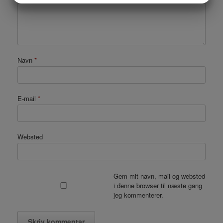
MARKETING
STATISTIK
Navn
*
E-mail
*
Websted
Gem mit navn, mail og websted
i denne browser til næste gang
jeg kommenterer.